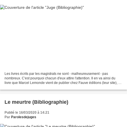
Les livres écrits par les magistrats ne sont - malheureusement - pas
nombreux. C'est pourquoi chacun d'eux attire l'attention. Il en va ainsi du
livre que Marcel Lemonde vient de publier chez Fauve éditions (leur site), et
qui est intitulé (page dédiée)...
Le meurtre (Bibliographie)
Publié le 16/03/2020 à 14:21
Par
Parolesdejuges