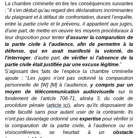
La chambre criminelle en tire les conséquences suivantes
: "
Il s'en déduit qu'au regard des déclarations incriminantes
du plaignant et à défaut de confrontation, durant l'enquête,
entre la partie civile et le prévenu, il appartient aux juges,
d'une part, de mettre en oeuvre les moyens procéduraux à
leur disposition pour tenter
d'assurer la comparution de
la partie civile à l'audience, afin de permettre à la
défense, qui en avait manifesté la volonté, de
l'interroger
, d'autre part,
de vérifier si l'absence de la
partie civile était justifiée par une excuse légitime
."
S'agissant des faits de l'espèce la chambre criminelle
ajoute : "
Les juges n'ont pas ordonné la comparution
personnelle de [W] [M] à l'audience,
y compris par un
moyen de télécommunication audiovisuelle
sur le
fondement de l'article 706-71, alinéa 3, du code de
procédure pénale
(
article ici
)
, alors qu'ils disposaient de
cette faculté sans pour autant user de la contrainte. Ils
n'ont pas davantage ordonné une
expertise
pour vérifier si
la comparution de la partie civile, à l'audience ou en
visioconférence, se heurtait à un
obstacle