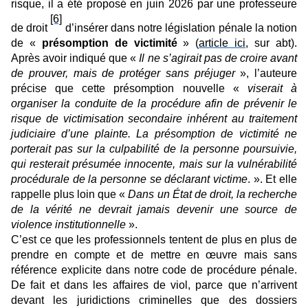
risque, il a été proposé en juin 2026 par une professeure
[6]
de droit
d’insérer dans notre législation pénale la notion
de «
présomption de victimité
» (
article ici
, sur abt).
Après avoir indiqué que «
Il ne s’agirait pas de croire avant
de prouver, mais de protéger sans préjuger
», l’auteure
précise que cette présomption nouvelle «
viserait à
organiser la conduite de la procédure afin de prévenir le
risque de victimisation secondaire inhérent au traitement
judiciaire d’une plainte. La présomption de victimité ne
porterait pas sur la culpabilité de la personne poursuivie,
qui resterait présumée innocente, mais sur la vulnérabilité
procédurale de la personne se déclarant victime
. ». Et elle
rappelle plus loin que «
Dans un État de droit, la recherche
de la vérité ne devrait jamais devenir une source de
violence institutionnelle
».
C’est ce que les professionnels tentent de plus en plus de
prendre en compte et de mettre en œuvre mais sans
référence explicite dans notre code de procédure pénale.
De fait et dans les affaires de viol, parce que n’arrivent
devant les juridictions criminelles que des dossiers