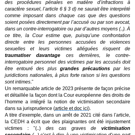
des procédures pénales en matière d’infractions à
caractère sexuel, l’article 6 § 3 d) ne saurait être interprété
comme imposant dans chaque cas que des questions
soient posées directement par l’accusé ou par son avocat,
dans un contre-interrogatoire ou par d’autres moyens (..). À
ce titre, la Cour estime que, puisqu’une confrontation
directe entre les personnes accusées de violences
sexuelles et leurs victimes alléguées risquent de
traumatiser davantage
ces dernières, le contre-
interrogatoire personnel des victimes par les accusés doit
être entouré des plus
grandes précautions
par les
juridictions nationales, à plus forte raison si les questions
sont intimes
."
Un remarquable article de 2023 présente de façon précise
et détaillée la façon dont la Cour européenne des droits de
l'homme a intégré la notion de victimisation secondaire
dans sa jurisprudence (
article et doc ici
).
A titre d'exemple, dans un arrêt de 2021 cité dans l'article,
la CEDH a écrit que des plaignantes ont été injustement
victimes : "(..)
des cas graves de
victimisation
secondaire
(...) c’est-à-dire à une victimisation d’une part