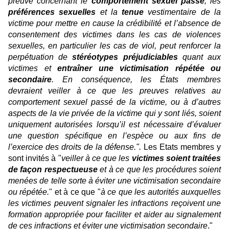
preuve concernant le
comportement sexuel passé
, les
préférences sexuelles
et la
tenue
vestimentaire de la
victime pour mettre en cause la crédibilité et l’absence de
consentement des victimes dans les cas de violences
sexuelles, en particulier les cas de viol, peut renforcer la
perpétuation de
stéréotypes préjudiciables
quant aux
victimes et
entraîner une victimisation répétée ou
secondaire
. En conséquence, les États membres
devraient veiller à ce que les preuves relatives au
comportement sexuel passé de la victime, ou à d’autres
aspects de la vie privée de la victime qui y sont liés, soient
uniquement autorisées lorsqu’il est nécessaire d’évaluer
une question spécifique en l’espèce ou aux fins de
l’exercice des droits de la défense.".
Les Etats membres y
sont invités à "
veiller à ce que les
victimes soient traitées
de façon respectueuse
et à ce que les procédures soient
menées de telle sorte à éviter une victimisation secondaire
ou répétée.
" et à ce que "
à ce que les autorités auxquelles
les victimes peuvent signaler les infractions reçoivent une
formation appropriée pour faciliter et aider au signalement
de ces infractions et éviter une victimisation secondaire
."