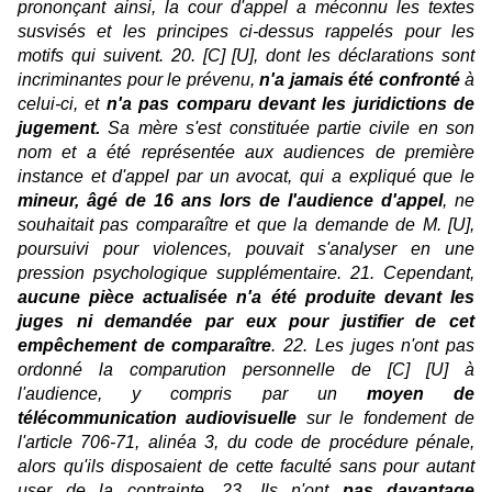
prononçant ainsi, la cour d'appel a méconnu les textes
susvisés et les principes ci-dessus rappelés pour les
motifs qui suivent. 20. [C] [U], dont les déclarations sont
incriminantes pour le prévenu,
n'a jamais été confronté
à
celui-ci, et
n'a pas comparu devant les juridictions de
jugement.
Sa mère s'est constituée partie civile en son
nom et a été représentée aux audiences de première
instance et d'appel par un avocat, qui a expliqué que le
mineur, âgé de 16 ans lors de l'audience d'appel
, ne
souhaitait pas comparaître et que la demande de M. [U],
poursuivi pour violences, pouvait s'analyser en une
pression psychologique supplémentaire. 21. Cependant,
aucune pièce actualisée n'a été produite devant les
juges ni demandée par eux pour justifier de cet
empêchement de comparaître
. 22. Les juges n'ont pas
ordonné la comparution personnelle de [C] [U] à
l'audience, y compris par un
moyen de
télécommunication audiovisuelle
sur le fondement de
l'article 706-71, alinéa 3, du code de procédure pénale,
alors qu'ils disposaient de cette faculté sans pour autant
user de la contrainte. 23. Ils n'ont
pas davantage