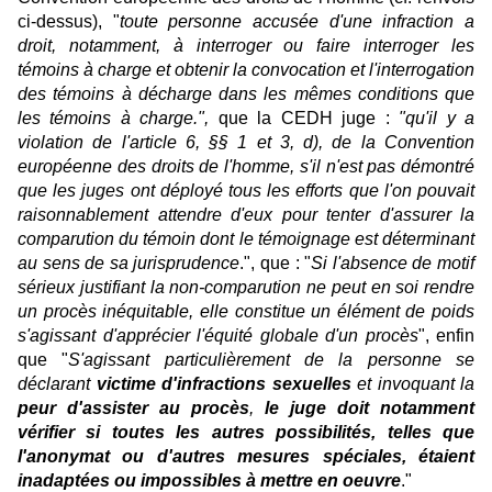
ci-dessus), "
toute personne accusée d'une infraction a
droit, notamment, à interroger ou faire interroger les
témoins à charge et obtenir la convocation et l'interrogation
des témoins à décharge dans les mêmes conditions que
les témoins à charge.",
que la CEDH juge :
"qu'il y a
violation de l'article 6, §§ 1 et 3, d), de la Convention
européenne des droits de l'homme, s'il n'est pas démontré
que les juges ont déployé tous les efforts que l'on pouvait
raisonnablement attendre d'eux pour tenter d'assurer la
comparution du témoin dont le témoignage est déterminant
au sens de sa jurisprudence
.", que : "
Si l'absence de motif
sérieux justifiant la non-comparution ne peut en soi rendre
un procès inéquitable, elle constitue un élément de poids
s'agissant d'apprécier l'équité globale d'un procès
", enfin
que "
S'agissant particulièrement de la personne se
déclarant
victime
d'infractions sexuelles
et invoquant la
peur d'assister au procès
,
le juge doit notamment
vérifier si toutes les autres possibilités, telles que
l'anonymat ou d'autres mesures spéciales, étaient
inadaptées ou impossibles à mettre en oeuvre
."