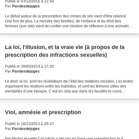
Publié le 03/12/2016 à 21:44
Par
Parolesdejuges
Le débat autour de la prescription des crimes de viol vient d'être relancé.
Une fois de plus. La ministre des familles, de l'enfance et du droit des
femmes (son site) vient de confier une mission de réflexion à une animatrice
(Flavie Flament), qui a déclaré...
La loi, l'illusion, et la vraie vie (à propos de la
prescription des infractions sexuelles)
Publié le 30/05/2014 à 17:30
Par
Parolesdejuges
Le droit, la loi, sont les révélateurs de l’état des relations sociales. Les textes
organisent les relations entre les individus, et sont les témoins utiles des
mentalités d’une époque. C’est en cela que dans les facultés le cours
d’histoire du droit...
Viol, amnésie et prescription
Publié le 18/12/2013 à 20:27
Par
Parolesdejuges
Par Michel Huyette Cet article a été mis en ligne une première fois le 9