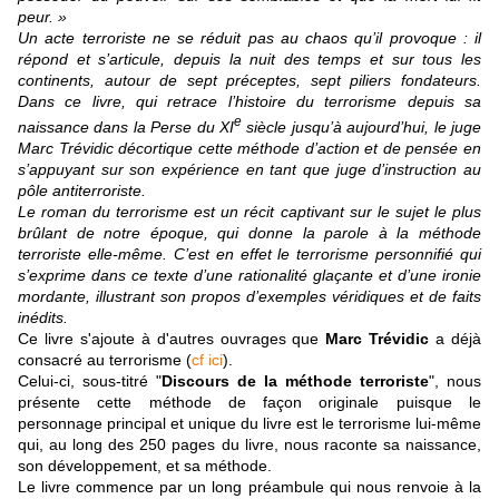
peur. »
Un acte terroriste ne se réduit pas au chaos qu’il provoque : il
répond et s’articule, depuis la nuit des temps et
sur tous les
continents, autour de sept préceptes, sept piliers fondateurs.
Dans ce livre, qui retrace l’histoire du terrorisme depuis sa
e
naissance dans la Perse du XI
siècle jusqu’à aujourd’hui, le juge
Marc Trévidic décortique cette méthode d’action et de pensée en
s’appuyant sur son expérience en tant que juge d’instruction au
pôle antiterroriste.
Le roman du terrorisme est un récit captivant sur le sujet le plus
brûlant de notre époque, qui donne la parole à la méthode
terroriste elle-même. C’est en effet le terrorisme personnifié qui
s’exprime dans ce texte d’une rationalité glaçante et d’une ironie
mordante, illustrant son propos d’exemples véridiques et de faits
inédits.
Ce livre s'ajoute à d'autres ouvrages que
Marc Trévidic
a déjà
consacré au terrorisme (
cf ici
).
Celui-ci, sous-titré "
Discours de la méthode terroriste
", nous
présente cette méthode de façon originale puisque le
personnage principal et unique du livre est le terrorisme lui-même
qui, au long des 250 pages du livre, nous raconte sa naissance,
son développement, et sa méthode.
Le livre commence par un long préambule qui nous renvoie à la