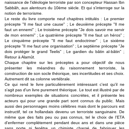
naissance de l'idéologie terroriste par son concepteur Hassan Ibn
Sabbâh, aux alentours du 10ème siècle. Et qui s'interroge sur la
notion de terrorisme.
Le reste du livre comporte neuf chapitres intitulés : Le premier
précepte "Il me faut une cause" ; Le deuxième précepte "Il me
faut un ennemi" ; Le troisième précepte "Je dois savoir me servir
de mon ennemi" ; Le quatrième précepte "Il me faut un héros" ;
Le cinquième précepte "Il me faut endoctriner" ; Le sixième
précepte "Il me faut une organisation" ; Le septième précepte "Je
dois protéger le grand Teelis" ; Le gardien du bâtin al-bâtin" ;
Retour à Alamût.
Chaque chapitre sur les préceptes a pour objectif de nous
présenter les méandres du raisonnement terroriste, la
construction de son socle théorique, ses incertitudes et ses choix.
Autrement dit sa colonne vertébrale.
Ce qui rend le livre particulièrement intéressant c'est qu'il ne
s'agit pas d'un livre purement théorique. Le tout est illustré par de
nombreux exemples de situations concrètes, et il présente les
acteurs qui pour une grande part sont connus du public. Mais
aussi des personnages moins célèbres mais dont le parcours est
instructif, tel ce hollandais devenu un terroriste sanguinaire. De
même que des faits peu ou pas connus, tel le choix de l'ETA
d'enfermer complètement pendant deux ans et dans une pièce
sans porte ni fenêtre un chimiste chargé de fabriquer les