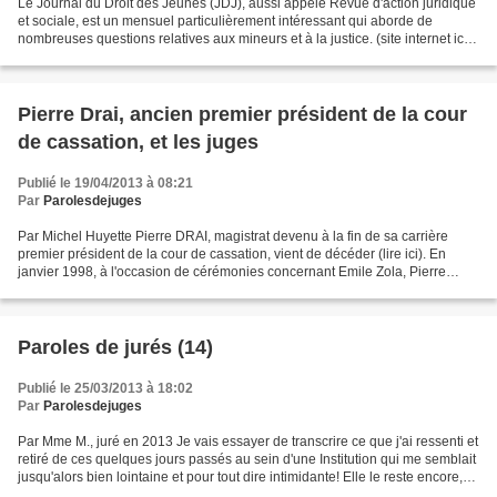
Le Journal du Droit des Jeunes (JDJ), aussi appelé Revue d'action juridique
et sociale, est un mensuel particulièrement intéressant qui aborde de
nombreuses questions relatives aux mineurs et à la justice. (site internet ici)
Voici la couverture du numéro...
Pierre Drai, ancien premier président de la cour
de cassation, et les juges
Publié le 19/04/2013 à 08:21
Par
Parolesdejuges
Par Michel Huyette Pierre DRAI, magistrat devenu à la fin de sa carrière
premier président de la cour de cassation, vient de décéder (lire ici). En
janvier 1998, à l'occasion de cérémonies concernant Emile Zola, Pierre
DRAI, dans une allocution au Panthéon,...
Paroles de jurés (14)
Publié le 25/03/2013 à 18:02
Par
Parolesdejuges
Par Mme M., juré en 2013 Je vais essayer de transcrire ce que j'ai ressenti et
retiré de ces quelques jours passés au sein d'une Institution qui me semblait
jusqu'alors bien lointaine et pour tout dire intimidante! Elle le reste encore,
mais je comprends...