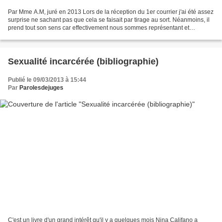
Par Mme A.M, juré en 2013 Lors de la réception du 1er courrier j'ai été assez
surprise ne sachant pas que cela se faisait par tirage au sort. Néanmoins, il
prend tout son sens car effectivement nous sommes représentant et
responsable de l'éthique de notre...
Sexualité incarcérée (bibliographie)
Publié le 09/03/2013 à 15:44
Par
Parolesdejuges
C'est un livre d'un grand intérêt qu'il y a quelques mois Nina Califano a