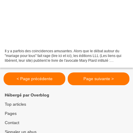
Il y a parfois des coincidences amusantes. Alors que le débat autour du
"mariage pour tous" fait rage (lire ici et ici), les éditions LLL (Les liens qui
libèrent, leur site) publient le livre de l'avocate Mary Plard intitulé :
"Paternités imposées" et...
< Page précédente
Page suivante >
Hébergé par Overblog
Top articles
Pages
Contact
Signaler un abus