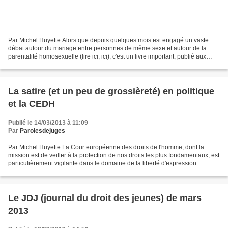
Par Michel Huyette Alors que depuis quelques mois est engagé un vaste
débat autour du mariage entre personnes de même sexe et autour de la
parentalité homosexuelle (lire ici, ici), c'est un livre important, publié aux
Editions de l'atelier (leur site)...
La satire (et un peu de grossièreté) en politique
et la CEDH
Publié le 14/03/2013 à 11:09
Par
Parolesdejuges
Par Michel Huyette La Cour européenne des droits de l'homme, dont la
mission est de veiller à la protection de nos droits les plus fondamentaux, est
particulièrement vigilante dans le domaine de la liberté d'expression.
L'affaire qu'elle vient de juger...
Le JDJ (journal du droit des jeunes) de mars
2013