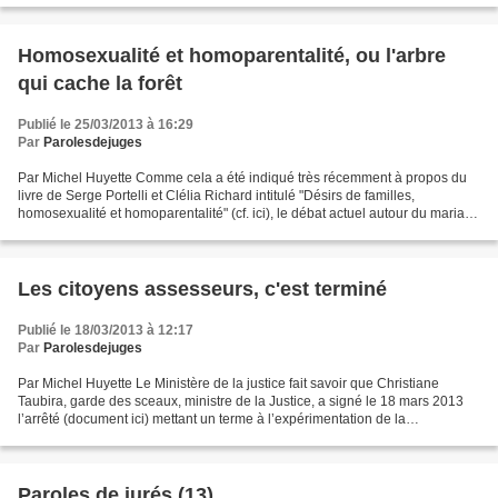
Homosexualité et homoparentalité, ou l'arbre
qui cache la forêt
Publié le 25/03/2013 à 16:29
Par
Parolesdejuges
Par Michel Huyette Comme cela a été indiqué très récemment à propos du
livre de Serge Portelli et Clélia Richard intitulé "Désirs de familles,
homosexualité et homoparentalité" (cf. ici), le débat actuel autour du mariage
entre personnes de même sexe,...
Les citoyens assesseurs, c'est terminé
Publié le 18/03/2013 à 12:17
Par
Parolesdejuges
Par Michel Huyette Le Ministère de la justice fait savoir que Christiane
Taubira, garde des sceaux, ministre de la Justice, a signé le 18 mars 2013
l’arrêté (document ici) mettant un terme à l’expérimentation de la
participation des citoyens au fonctionnement...
Paroles de jurés (13)