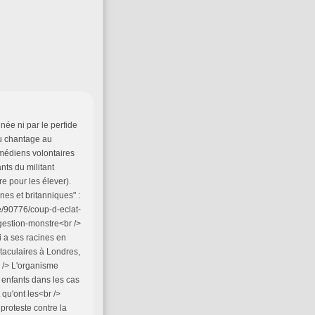
ée ni par le perfide
du chantage au
omédiens volontaires
ts du militant
e pour les élever).
nnes et britanniques" :
te/90776/coup-d-eclat-
estion-monstre<br />
i a ses racines en
taculaires à Londres,
r /> L'organisme
 enfants dans les cas
 qu'ont les<br />
proteste contre la