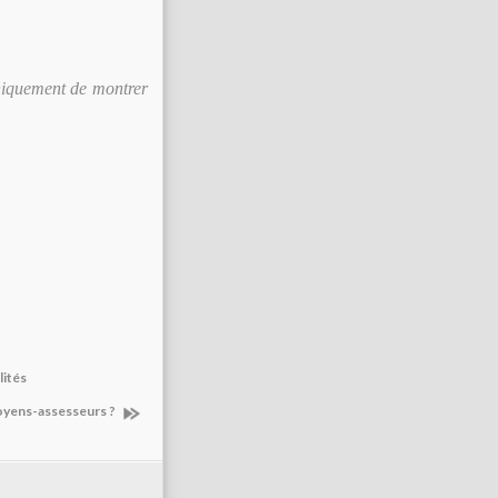
 uniquement de montrer
lités
toyens-assesseurs ?