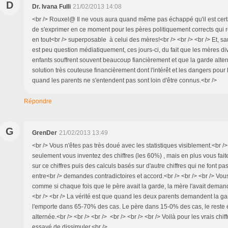
D
Dr. Ivana Fulli
21/02/2013 14:08
<br /> Rouxel@ Il ne vous aura quand même pas échappé qu'il est cert
de s'exprimer en ce moment pour les pères politiquement corrects qui 
en tout<br /> superposable à celui des mères!<br /> <br /> <br /> Et, sau
est peu question médiatiquement, ces jours-ci, du fait que les mères di
enfants souffrent souvent beaucoup fiancièrement et que la garde alter
solution très couteuse financièrement dont l'intérêt et les dangers pour
quand les parents ne s'entendent pas sont loin d'être connus.<br />
Répondre
G
GrenDer
21/02/2013 13:49
<br /> Vous n'êtes pas très doué avec les statistiques visiblement.<br />
seulement vous inventez des chiffres (les 60%) , mais en plus vous fai
sur ce chiffres puis des calculs basés sur d'autre chiffres qui ne font pas
entre<br /> demandes contradictoires et accord.<br /> <br /> <br /> Vou
comme si chaque fois que le père avait la garde, la mère l'avait dema
<br /> <br /> La vérité est que quand les deux parents demandent la gar
l'emporte dans 65-70% des cas. Le père dans 15-0% des cas, le reste é
alternée.<br /> <br /> <br /> <br /> <br /> <br /> Voilà pour les vrais chi
essayé de dissimuler.<br />