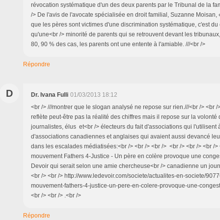
révocation systématique d'un des deux parents par le Tribunal de la fami
/> De l'avis de l'avocate spécialisée en droit familial, Suzanne Moisan, «
que les pères sont victimes d'une discrimination systématique, c'est du 
qu'une<br /> minorité de parents qui se retrouvent devant les tribunau
80, 90 % des cas, les parents ont une entente à l'amiable. ///<br />
Répondre
D
Dr. Ivana Fulli
01/03/2013 18:12
<br /> ///montrer que le slogan analysé ne repose sur rien.///<br /> <br 
reflète peut-être pas la réalité des chiffres mais il repose sur la volonté
journalistes, élus et<br /> électeurs du fait d'associations qui l'utilisent 
d'associations canadiennes et anglaises qui avaient aussi devancé leu
dans les escalades médiatisées:<br /> <br /> <br /> <br /> <br /> <br />
mouvement Fathers 4-Justice - Un père en colère provoque une conges
Devoir qui serait selon une amie chercheuse<br /> canadienne un journa
<br /> <br /> http://www.ledevoir.com/societe/actualites-en-societe/907
mouvement-fathers-4-justice-un-pere-en-colere-provoque-une-congest
<br /> <br /> .<br />
Répondre