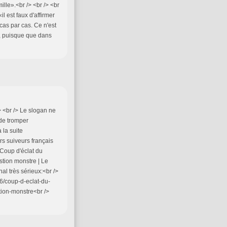
lle».<br /> <br /> <br
il est faux d'affirmer
cas par cas. Ce n'est
x, puisque que dans
/> <br /> Le slogan ne
 de tromper
à la suite
rs suiveurs français
 Coup d'éclat du
tion monstre | Le
l très sérieux:<br />
76/coup-d-eclat-du-
ion-monstre<br />