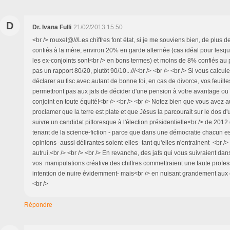
D
Dr. Ivana Fulli
21/02/2013 15:50
<br /> rouxel@///Les chiffres font état, si je me souviens bien, de plus 
confiés à la mère, environ 20% en garde alternée (cas idéal pour lesq
les ex-conjoints sont<br /> en bons termes) et moins de 8% confiés au 
pas un rapport 80/20, plutôt 90/10...///<br /> <br /> <br /> Si vous calcu
déclarer au fisc avec autant de bonne foi, en cas de divorce, vos feuille
permettront pas aux jafs de décider d'une pension à votre avantage ou 
conjoint en toute équité!<br /> <br /> <br /> Notez bien que vous avez au
proclamer que la terre est plate et que Jésus la parcourait sur le dos d
suivre un candidat pittoresque à l'élection présidentielle<br /> de 2012
tenant de la science-fiction - parce que dans une démocratie chacun es
opinions -aussi délirantes soient-elles- tant qu'elles n'entrainent <br 
autrui.<br /> <br /> <br /> En revanche, des jafs qui vous suivraient dan
vos manipulations créative des chiffres commettraient une faute profes
intention de nuire évidemment- mais<br /> en nuisant grandement aux
<br />
Répondre