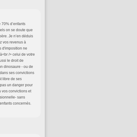
de 70% d’enfants
uels on se doute que
père. Je n’en déduis
lez vos revenus à
s d'imposition ne
à<br /> celui de votre
ssi le droit de
'un dinosaure - ou de
 dans ses convictions
t libre de ses
/> pas un danger pour
s vos convictions et
sionnelle- sans
 enfants concernés.