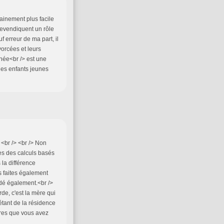
ainement plus facile
revendiquent un rôle
f erreur de ma part, il
vorcées et leurs
née<br /> est une
 les enfants jeunes
 <br /> <br /> Non
tes des calculs basés
 la différence
s faites également
ndé également.<br />
de, c'est la mère qui
tant de la résidence
ffres que vous avez