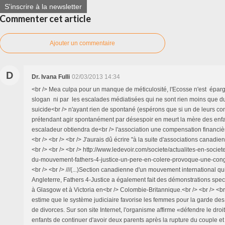
S'inscrire à la newsletter
Commenter cet article
Ajouter un commentaire
D
Dr. Ivana Fulli
02/03/2013 14:34
<br /> Mea culpa pour un manque de méticulosité, l'Ecosse n'est épargn
slogan ni par les escalades médiatisées qui ne sont rien moins que 
suicide<br /> n'ayant rien de spontané (espérons que si un de leurs c
prétendant agir spontanément par désespoir en meurt la mère des enfan
escaladeur obtiendra de<br /> l'association une compensation financièr
<br /> <br /> <br /> J'aurais dû écrire "à la suite d'associations canadie
<br /> <br /> <br /> http://www.ledevoir.com/societe/actualites-en-socie
du-mouvement-fathers-4-justice-un-pere-en-colere-provoque-une-cong
<br /> <br /> ///(...)Section canadienne d'un mouvement international qu
Angleterre, Fathers 4-Justice a également fait des démonstrations spec
à Glasgow et à Victoria en<br /> Colombie-Britannique.<br /> <br /> <b
estime que le système judiciaire favorise les femmes pour la garde des
de divorces. Sur son site Internet, l'organisme affirme «défendre le droit
enfants de continuer d'avoir deux parents après la rupture du couple et 