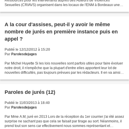
Ressources pour les Intervenants auprès des Auteurs de Violences
Sexuelles (CRIAVS) organisent dans les locaux de l'ENM à Bordeaux une
journée sur le thème : Prévention de la récidive...
A la cour d'assises, peut-il y avoir le même
nombre de jurés en première instance puis en
appel ?
Publié le 12/12/2012 à 15:20
Par
Parolesdejuges
Par Michel Huyette Si les lois nouvelles sont parfois utiles pour faire évoluer
notre droit, il n'empêche que la plupart d'entre elles apportent leur lot de
nouvelles difficultés, pas toujours prévues par les rédacteurs. Il en va ainsi
de la modification...
Paroles de jurés (12)
Publié le 11/03/2013 à 18:40
Par
Parolesdejuges
Par Mme A.M, juré en 2013 Lors de la réception du 1er courrier j'ai été assez
surprise ne sachant pas que cela se faisait par tirage au sort. Néanmoins, il
prend tout son sens car effectivement nous sommes représentant et