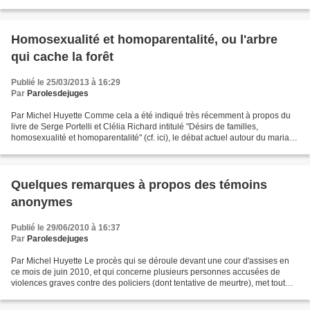
responsable de l'éthique de notre...
Homosexualité et homoparentalité, ou l'arbre
qui cache la forêt
Publié le 25/03/2013 à 16:29
Par
Parolesdejuges
Par Michel Huyette Comme cela a été indiqué très récemment à propos du
livre de Serge Portelli et Clélia Richard intitulé "Désirs de familles,
homosexualité et homoparentalité" (cf. ici), le débat actuel autour du mariage
entre personnes de même sexe,...
Quelques remarques à propos des témoins
anonymes
Publié le 29/06/2010 à 16:37
Par
Parolesdejuges
Par Michel Huyette Le procès qui se déroule devant une cour d'assises en
ce mois de juin 2010, et qui concerne plusieurs personnes accusées de
violences graves contre des policiers (dont tentative de meurtre), met tout
particulièrement en lumière la problématique,...