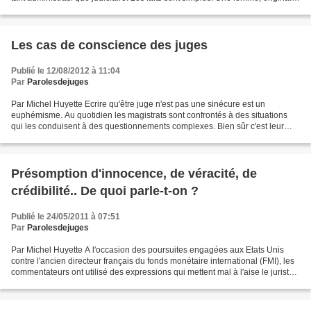
de Centrafrique, domiciliée...
Les cas de conscience des juges
Publié le 12/08/2012 à 11:04
Par
Parolesdejuges
Par Michel Huyette Ecrire qu'être juge n'est pas une sinécure est un
euphémisme. Au quotidien les magistrats sont confrontés à des situations
qui les conduisent à des questionnements complexes. Bien sûr c'est leur
métier et ils l'ont choisi. Mais ce n'est...
Présomption d'innocence, de véracité, de
crédibilité.. De quoi parle-t-on ?
Publié le 24/05/2011 à 07:51
Par
Parolesdejuges
Par Michel Huyette A l'occasion des poursuites engagées aux Etats Unis
contre l'ancien directeur français du fonds monétaire international (FMI), les
commentateurs ont utilisé des expressions qui mettent mal à l'aise le juriste.
Alors que les proches...