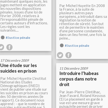
maintenant quelques mois, les
juges mettent en application
Par Michel Huyette En 2008
les nouvelles dispositions
la France, à la suite de
pénales, issues d'une loi de
plusieurs autres pays
février 2008, relatives à
européens, a introduit dans sa
l'irresponsabilité pénale de
législation la notion de
certains auteurs d'infractions.
rétention de sûreté. Son but
Les règles sont les
est de permettre le maintien
suivantes....
d'une personne condamnée,
dans un lieu fermé, une fois la
#Justice pénale
peine...
#Justice pénale
17 Décembre 2009
Une étude sur les
11 Décembre 2009
suicides en prison
Introduire l'habeas
corpus dans notre
Par Michel Huyette L'institut
National des Etudes
droit
Démographiques (INED)
vient de publier une étude sur
Par Jean-Pierre Dintilhac,
les suicides en prison au cours
Jean Favard, Roland Kessous
des 50 dernières années (le
(1) Le placement en garde à
rapport). Ce document nous
vue est une mesure grave
apprend : - que le nombre de
puisqu'elle permet de priver
suicides a été multiplié par 5