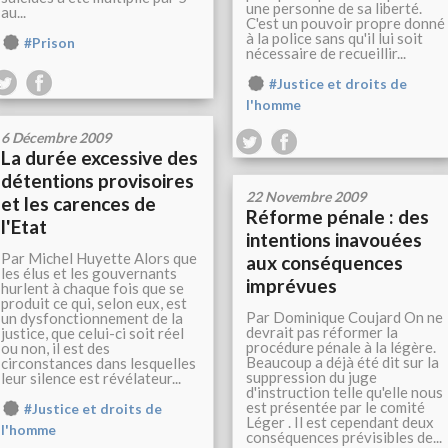
une personne de sa liberté.
au...
C'est un pouvoir propre donné
à la police sans qu'il lui soit
#Prison
nécessaire de recueillir...
#Justice et droits de
l'homme
6 Décembre 2009
La durée excessive des
détentions provisoires
22 Novembre 2009
et les carences de
Réforme pénale : des
l'Etat
intentions inavouées
Par Michel Huyette Alors que
aux conséquences
les élus et les gouvernants
imprévues
hurlent à chaque fois que se
produit ce qui, selon eux, est
Par Dominique Coujard On ne
un dysfonctionnement de la
devrait pas réformer la
justice, que celui-ci soit réel
procédure pénale à la légère.
ou non, il est des
Beaucoup a déjà été dit sur la
circonstances dans lesquelles
suppression du juge
leur silence est révélateur...
d'instruction telle qu'elle nous
est présentée par le comité
#Justice et droits de
Léger . Il est cependant deux
l'homme
conséquences prévisibles de...