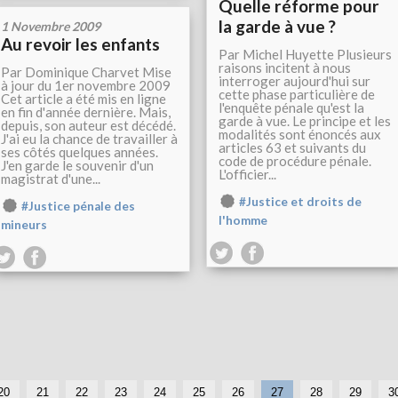
Quelle réforme pour
la garde à vue ?
1 Novembre 2009
Au revoir les enfants
Par Michel Huyette Plusieurs
raisons incitent à nous
Par Dominique Charvet Mise
interroger aujourd'hui sur
à jour du 1er novembre 2009
cette phase particulière de
Cet article a été mis en ligne
l'enquête pénale qu'est la
en fin d'année dernière. Mais,
garde à vue. Le principe et les
depuis, son auteur est décédé.
modalités sont énoncés aux
J'ai eu la chance de travailler à
articles 63 et suivants du
ses côtés quelques années.
code de procédure pénale.
J'en garde le souvenir d'un
L'officier...
magistrat d'une...
#Justice et droits de
#Justice pénale des
l'homme
mineurs
1
20
21
22
23
24
25
26
27
28
29
3