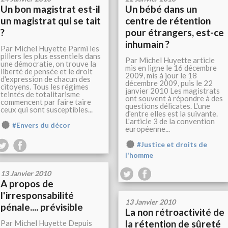
Un bon magistrat est-il
Un bébé dans un
un magistrat qui se tait
centre de rétention
?
pour étrangers, est-ce
inhumain ?
Par Michel Huyette Parmi les
piliers les plus essentiels dans
Par Michel Huyette article
une démocratie, on trouve la
mis en ligne le 16 décembre
liberté de pensée et le droit
2009, mis à jour le 18
d'expression de chacun des
décembre 2009, puis le 22
citoyens. Tous les régimes
janvier 2010 Les magistrats
teintés de totalitarisme
ont souvent à répondre à des
commencent par faire taire
questions délicates. L'une
ceux qui sont susceptibles...
d'entre elles est la suivante.
L'article 3 de la convention
#Envers du décor
européenne...
#Justice et droits de
l'homme
13 Janvier 2010
A propos de
l'irresponsabilité
13 Janvier 2010
pénale.... prévisible
La non rétroactivité de
la rétention de sûreté
Par Michel Huyette Depuis