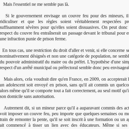
Mais l'essentiel ne me semble pas là.
Si le gouvernement envisage un couvre feu pour des mineurs, il 
ridiculiser et que les règles soient véritablement respectées pr
suffisamment sévères pour qu'elles soient dissuasives. On peut donc
respect du couvre feu entraînerait un passage devant le tribunal pour en
une infraction punie de prison ferme.
En tous cas, une restriction du droit d'aller et venir, si elle concerne
nominativement désignés et non une catégorie de population, ne sembl
du pouvoir administratif du maire ou du préfet. L'hypothèse d'une s
respect d'un arrêté municipal ou préfectoral semble donc peu envisagea
Mais alors, cela voudrait dire qu'en France, en 2009, on accepterait l
un adolescent soit envoyé en prison, sans qu'il ait commis un quelcon
alors même qu'il se comporte tout a fait correctement, au seul motif qu'il
son domicile sans autorisation.
Autrement dit, si un mineur parce qu'il a auparavant commis des act
voit imposer un couvre feu, peu importe que quelques semaines ou mois
train de remonter la pente, qu'il se soit inscrit à une formation ou un a
ait commencé à tisser un lien avec des éducateurs. Même si ses e