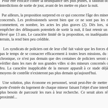
Pour être efficace contre la délinquance des plus jeunes, il faudrait d
interdictions de sortie de jour, avant de les mettre en place la nuit.
Par ailleurs, la proposition surprend en ce qui concerne l'âge des mineu
concernés. Les professionnels savent bien que ce ne sont pas les
commettent, en nombre, les actes les plus graves (2). Dès lors, si
empêcher des délinquants potentiels de sortir la nuit, il faut retenir un
élevé que 13 ans. Le caractère limité de la proposition, en inadéquatio
terrain, la rend bien peu crédible.
Les syndicats de policiers ont de leur côté fait valoir que les forces d
pas le temps de se consacrer efficacement à toutes leurs missions, du f
chronique, ce n'est pas demain que des centaines de policiers seront d
vérifier dans les rues de nos grandes villes si des mineurs concernés 
feu. La caractère inapplicable de la mesure apparaît à ce stade déj
moyens de contrôle n'existeront pas plus demain qu'aujourd'hui.
Une solution, plus économe en personnel, serait peut-être de mettre 
porte d'entrée du logement de chaque mineur faisant l'objet d'une interdi
plus besoin de parcourir les rues à leur recherche. Ce serait alors ré
proximité...