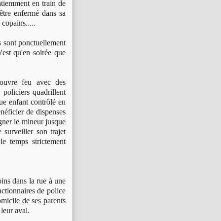
patiemment en train de
'être enfermé dans sa
copains.....
s sont ponctuellement
n'est qu'en soirée que
couvre feu avec des
policiers quadrillent
que enfant contrôlé en
énéficier de dispenses
gner le mineur jusque
 surveiller son trajet
le temps strictement
ins dans la rue à une
onctionnaires de police
omicile de ses parents
leur aval.