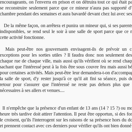
encourageants, on l'enverra en prison et on détruira tout ce qui était 
se reconstruire seulement parce que ce mineur n'aura pas supporté d
chambre pendant des semaines et aura bavardé devant chez lui avec ses 
De la même façon, on arrêtera et punira un mineur qui, si ses parent
indisponibles, se rend seul le soir à une salle de sport parce que ce 
cette activité fonctionne.
Mais peut-être nos gouvernants envisagent-ils de prévoir un 
exceptions pour les sorties utiles ?
Il faudra donc non seulement des 
chaque rue de chaque ville, mais aussi qu'ils vérifient où se rend cha
sachant que l'intéressé peut à la fois être sous couvre feu mais aussi b
pour certaines activités. Mais peut-être leur demandera-t-on d'accompa
la salle de sport, d'y rester jusqu'à ce qu'il ait fini sa séance, puis de
retour pour s'assurer que l'intéressé ne reste pas dehors plus que 
nécessaires à ses allers et venues....
Il n'empêche que la présence d'un enfant de 13 ans (14 ? 15 ?) ou mo
heure très tardive doit attirer l'attention. Il peut être opportun, si des f
le croisent, qu'ils l'interrogent sur les raisons de sa présence hors du d
et prennent contact avec ces derniers pour vérifier qu'ils ont bien donné 