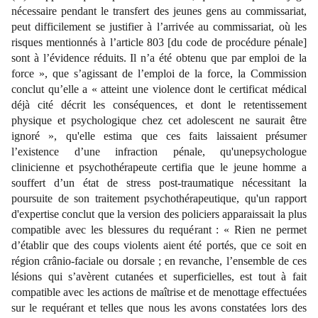
nécessaire pendant le transfert des jeunes gens au commissariat,
peut difficilement se justifier à l’arrivée au commissariat, où les
risques mentionnés à l’article 803 [du code de procédure pénale]
sont à l’évidence réduits. Il n’a été obtenu que par emploi de la
force », que s’agissant de l’emploi de la force, la Commission
conclut qu’elle a « atteint une violence dont le certificat médical
déjà cité décrit les conséquences, et dont le retentissement
physique et psychologique chez cet adolescent ne saurait être
ignoré », qu'elle estima que ces faits laissaient présumer
l’existence d’une infraction pénale, qu'unepsychologue
clinicienne et psychothérapeute certifia que le jeune homme a
souffert d’un état de stress post-traumatique nécessitant la
poursuite de son traitement psychothérapeutique, qu'un rapport
d'expertise conclut que la version des policiers apparaissait la plus
compatible avec les blessures du requérant : « Rien ne permet
d’établir que des coups violents aient été portés, que ce soit en
région crânio-faciale ou dorsale ; en revanche, l’ensemble de ces
lésions qui s’avèrent cutanées et superficielles, est tout à fait
compatible avec les actions de maîtrise et de menottage effectuées
sur le requérant et telles que nous les avons constatées lors des