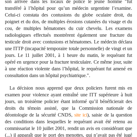
son arrivée dans les locaux de police le jeune homme "fut
transféré à l’hôpital pour qu’un médecin urgentiste l’examine.
Celui-ci constata des contusions du globe oculaire droit, du
poignet et du dos, de multiples érosions cutanées du visage et du
cou, de multiples hématomes du cuir chevelu. Les examens
radiologiques effectués montrèrent également une fracture du
testicule droit avec contusions et hématomes. Le médecin déclara
une ITTP (incapacité temporaire totale personnelle) de vingt et un
jours. Le 11 juillet 2001, à 1 heure du matin, le requérant fut
opéré en urgence pour la fracture testiculaire. Ce même jour, suite
à une réaction violente dans l’hôpital, le requérant fut amené en
consultation dans un hôpital psychiatrique.".
La décision nous apprend que deux policiers furent mis en
examen pour violence ayant entraîné une ITT supérieure à huit
jours, un troisième policier étant informé qu’il bénéficierait des
droits du témoin assisté, que la Commission nationale de
déontologie de la sécurité CNDS,
site ici
), saisie de la question
des conditions dans lesquelles le requérant avait été retenu au
commissariat le 10 juillet 2001, rendit un avis en considérant que
(...) il apparaît que le port des menottes, qui n’avait pas été jugé