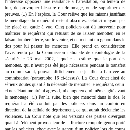
l’intéressé opposera une résistance à l’arrestation, ou tentera de
fuir, de provoquer blessure ou dommage, ou de supprimer des
preuves. (..) En l’espèce, la Cour relève que les raisons justifiant
le menottage du requérant restent obscures, celui-ci n’ayant pas
été placé en garde à vue. Cinq policiers ont dû intervenir pour
maîtriser le requérant qui refusait de se laisser menotter, en le
faisant tomber à terre, sur le ventre, et en mettant un genou dans le
dos pour lui passer les menottes. Elle prend en considération
l’avis rendu par la Commission nationale de déontologie de la
sécurité le 23 mai 2002, laquelle a estimé que le port des
menottes, qui n’avait pas été jugé nécessaire pendant le transfert
au commissariat, pouvait difficilement se justifier à l’arrivée au
commissariat (paragraphe 16 ci-dessus). La Cour émet ainsi de
sérieux doutes quant à la nécessité de menotter le requérant, celui-
ci ne s’étant montré ni agressif, ni dangereux, ni même agité avant
le menottage. (..) Par la suite, bien que menotté dans le dos, le
requérant a été conduit par les policiers dans un couloir en
direction de la cellule de dégrisement, ce qui aurait déclenché les
violences. La Cour note que les versions des parties divergent
quant à l’élément provocateur de la fracture (coup de genou porté
par les policiers, choc avec le genou d’un policier lors de coups