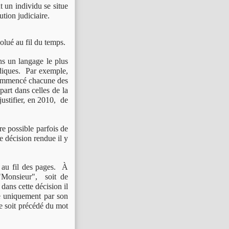
t un individu se situe
ution judiciaire.
olué au fil du temps.
ns un langage le plus
idiques. Par exemple,
commencé chacune des
part dans celles de la
justifier, en 2010, de
re possible parfois de
e décision rendue il y
 au fil des pages. À
"Monsieur", soit de
ans cette décision il
ée uniquement par son
e soit précédé du mot