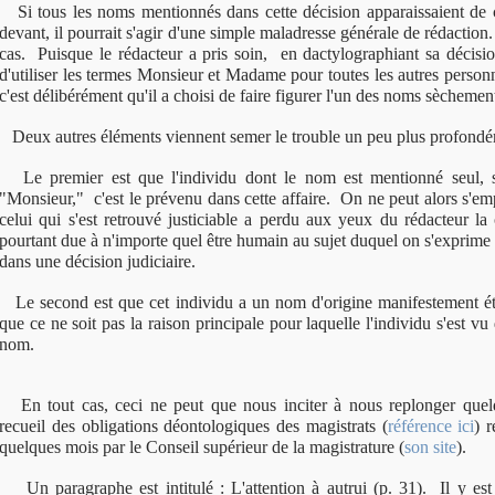
Si tous les noms mentionnés dans cette décision apparaissaient de c
devant, il pourrait s'agir d'une simple maladresse générale de rédaction.
cas. Puisque le rédacteur a pris soin, en dactylographiant sa décisio
d'utiliser les termes Monsieur et Madame pour toutes les autres person
c'est délibérément qu'il a choisi de faire figurer l'un des noms sèchemen
Deux autres éléments viennent semer le trouble un peu plus profondé
Le premier est que l'individu dont le nom est mentionné seul, s
"Monsieur," c'est le prévenu dans cette affaire. On ne peut alors s'e
celui qui s'est retrouvé justiciable a perdu aux yeux du rédacteur la 
pourtant due à n'importe quel être humain au sujet duquel on s'exprime
dans une décision judiciaire.
Le second est que cet individu a un nom d'origine manifestement ét
que ce ne soit pas la raison principale pour laquelle l'individu s'est vu
nom.
En tout cas, ceci ne peut que nous inciter à nous replonger quelq
recueil des obligations déontologiques des magistrats (
référence ici
) r
quelques mois par le Conseil supérieur de la magistrature (
son site
).
Un paragraphe est intitulé : L'attention à autrui (p. 31). Il y est