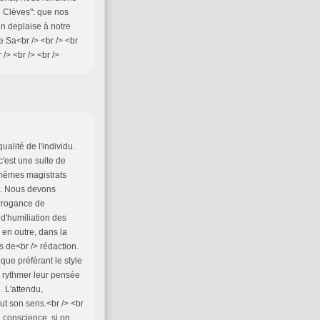
e Clèves": que nos
en deplaise à notre
e Sa<br /> <br /> <br
 /> <br /> <br />
qualité de l'individu.
c'est une suite de
 mêmes magistrats
it. Nous devons
'arrogance de
d'humiliation des
 en outre, dans la
ns de<br /> rédaction.
 que préférant le style
ur rythmer leur pensée
. L'attendu,
out son sens.<br /> <br
te conscience, si on