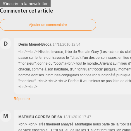
S'inscrire à la newsletter
Commenter cet article
Ajouter un commentaire
D
Denis Monod-Broca
14/11/2010 12:54
<br /> <br /> Histoire inverse, tirée de Romain Gary (Les racines du ciel,
passe sur le ferry qui traverse le Tchad): l'un des personnages, en lieu 
"monsieur", donne du "cocu" à<br /> tout le monde. Arrivant au milieu d
chacun, comme à son habitude, d'un tonitruant "cocu" jusqu'au moment o
homme dont les infortunes conjugales sont de<br /> notoriété publique, a
"monsieur"...<br /> <br /> <br /> Parfois il vaut mieux ne pas faire de diff
<br /> <br />
Répondre
M
MATHIEU CORREA DE SA
13/11/2010 17:47
<br /> <br /> Très finement analysé! Montaigne nous parle de la "polit
de vivre ensemble....Et si au lieu de lire les "Dalloz"(fort utiles j'en co