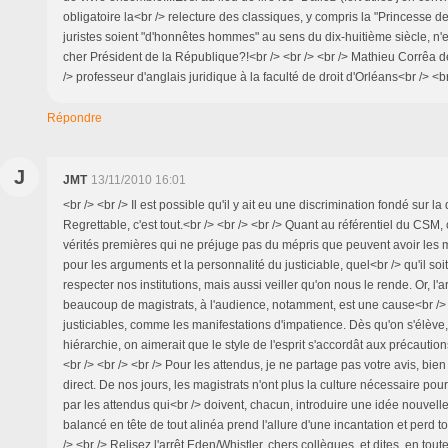
obligatoire la<br /> relecture des classiques, y compris la "Princesse d
juristes soient "d'honnêtes hommes" au sens du dix-huitième siècle, n'
cher Président de la République?!<br /> <br /> <br /> Mathieu Corrêa d
/> professeur d'anglais juridique à la faculté de droit d'Orléans<br /> <br
Répondre
J
JMT
13/11/2010 16:01
<br /> <br /> Il est possible qu'il y ait eu une discrimination fondé sur la 
Regrettable, c'est tout.<br /> <br /> <br /> Quant au référentiel du CSM, 
vérités premières qui ne préjuge pas du mépris que peuvent avoir les
pour les arguments et la personnalité du justiciable, quel<br /> qu'il so
respecter nos institutions, mais aussi veiller qu'on nous le rende. Or, l
beaucoup de magistrats, à l'audience, notamment, est une cause<br /> 
justiciables, comme les manifestations d'impatience. Dès qu'on s'élève,
hiérarchie, on aimerait que le style de l'esprit s'accordât aux précautio
<br /> <br /> <br /> Pour les attendus, je ne partage pas votre avis, bien
direct. De nos jours, les magistrats n'ont plus la culture nécessaire po
par les attendus qui<br /> doivent, chacun, introduire une idée nouvelle
balancé en tête de tout alinéa prend l'allure d'une incantation et perd t
/> <br /> Relisez l'arrêt Eden/Whistler, chers collègues, et dites, en tou