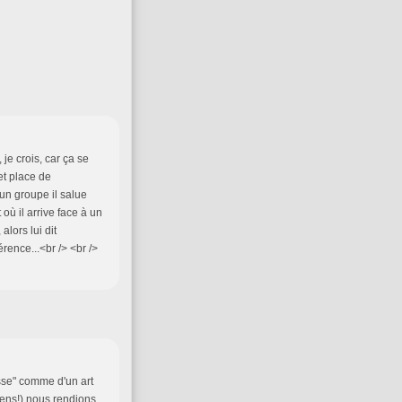
 je crois, car ça se
et place de
'un groupe il salue
ù il arrive face à un
lors lui dit
érence...<br /> <br />
esse" comme d'un art
nviens!) nous rendions