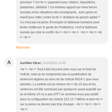
prochain ? Un<br /> jugement avec citation, réquisitoire,
plaidoiries, délibéré ? Un énième rapport sur lmes forces
sociales et les situations des enseignants, avec grève et
manif pour lutter contre la<br /> dictature du grand capital ?
Ce n'est pas la peine d'invoquer la faiblesse humaine pour
tenter d'atténuer le geste de l'institutrice, c'est la faiblesse
sociale qui crée le conflit.<br /> <br /> <br /> <br /> <br /> <br
/> <br />
Répondre
A
Aurélien Vitrac
24/10/2011 21:45
<br /> <br /> Tout à fait d'accord avec vous sur le fond de
l'article, mais je ne comprends pas la qualification de
violences légères au sens de de l'article R624-1 que vous
abordez. La victime est un mineur<br /> de 15 ans et les
violences ont été commises par quelqu'un ayant autorité sur
lui et même s'il n'y a pas d'ITT ne sommes-nous pas plutôt
dans la configuration de l'article 222-13 ? Même si bien<br />
sur la peine ne devrez pas trop changer...<br /> <br /> <br />
<br />