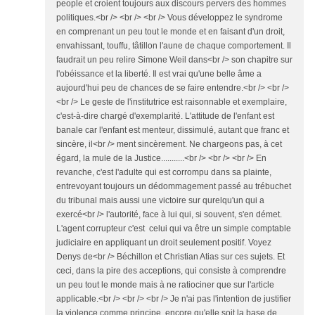
people et croient toujours aux discours pervers des hommes
politiques.<br /> <br /> <br /> Vous développez le syndrome
en comprenant un peu tout le monde et en faisant d'un droit,
envahissant, touffu, tâtillon l'aune de chaque comportement. Il
faudrait un peu relire Simone Weil dans<br /> son chapitre sur
l'obéissance et la liberté. Il est vrai qu'une belle âme a
aujourd'hui peu de chances de se faire entendre.<br /> <br />
<br /> Le geste de l'institutrice est raisonnable et exemplaire,
c'est-à-dire chargé d'exemplarité. L'attitude de l'enfant est
banale car l'enfant est menteur, dissimulé, autant que franc et
sincère, il<br /> ment sincèrement. Ne chargeons pas, à cet
égard, la mule de la Justice...........<br /> <br /> <br /> En
revanche, c'est l'adulte qui est corrompu dans sa plainte,
entrevoyant toujours un dédommagement passé au trébuchet
du tribunal mais aussi une victoire sur qurelqu'un qui a
exercé<br /> l'autorité, face à lui qui, si souvent, s'en démet.
L'agent corrupteur c'est celui qui va être un simple comptable
judiciaire en appliquant un droit seulement positif. Voyez
Denys de<br /> Béchillon et Christian Atias sur ces sujets. Et
ceci, dans la pire des acceptions, qui consiste à comprendre
un peu tout le monde mais à ne ratiociner que sur l'article
applicable.<br /> <br /> <br /> Je n'ai pas l'intention de justifier
la violence comme principe, encore qu'elle soit la base de