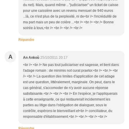
du net). Mais, quand même .. "judiciariser" un ticket de caisse
pour une caissière avec un revenu mensuel de 940 euros
...là, ce n'est plus de la perplexité, ni de<br /> l'incrédulité de
ma part mais un peu de colère ...<br /> <br /> <br /> Bonne
soirée à tous,<br /> <br /> <br /> <br />
Répondre
A
An Ankoù
25/10/2011 20:17
<br /> <br /> Ne pas tout judiciariser est sagesse, et tient dans
l'adage romain : de minimis not curat praetor.<br /> <br /> <br
/> <br /> La question des limites d'application de cet adage
est une question, littéralement, marginale. On peut, dans le
cas général, s'accomoder de n'y avoir aucune réponse
satisfaisante.<br /> <br /> <br /> En l'espèce, je l'appliquerais
à cette enseignante, ce qui restaurerait incidemment les
parties au litige dans l'obligation de dialoguer, sous le
contrôle, espérons-le bienveillant et<br /> conciliateur, du
responsable d'établissement.<br /> <br /> <br /> <br />
Répondre