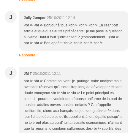
J
Jolly Jumper
25/10/2011 12:14
<br /> <br /> Bonjour à tous,<br /> <br /> <br /> En lisant cet
article et quelques autres précédents : je me pose la question
suivante : faut-il tout "judiciariser" ? (comportement ...)<br />
<br /> <br /> Bon appétit,<br /> <br /> <br /> <br />
Répondre
J
JM T
25/10/2011 12:11
<br /> <br /> Comme souvent, je partage votre analyse mais
avec des réserves qu'il serait trop long de développer et sans
doute ennuyeux.<br /> <br /> <br /> Le point principal est
celui-ci : pourquoi vouloir une réponse uniforme de la part de
tous les adultes envers tous les enfants ? Ca s'appelle
l'uniformité, chère aux français, toujours englués<br /> dans
leur fichue idée de ce qu'ils appellent, à tort, égalité puisqu'ils
ne tolèrent plus aujourd'hui la réussite économique, n'aimant
que la réussite, o combien sulfureuse, des<br /> sportifs, des