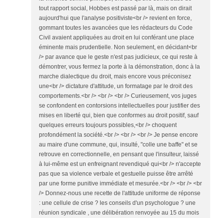
tout rapport social, Hobbes est passé par là, mais on dirait
aujourd'hui que l'analyse positiviste<br /> revient en force,
gommant toutes les avancées que les rédacteurs du Code
Civil avaient appliquées au droit en lui conférant une place
éminente mais prudentielle. Non seulement, en décidant<br
/> par avance que le geste n'est pas judicieux, ce qui reste à
démontrer, vous fermez la porte à la démonstration, donc à la
marche dialectique du droit, mais encore vous préconisez
une<br /> dictature d'attitude, un formatage par le droit des
comportements.<br /> <br /> <br /> Curieusement, vos juges
se confondent en contorsions intellectuelles pour justifier des
mises en liberté qui, bien que conformes au droit positif, sauf
quelques erreurs toujours possibles,<br /> choquent
profondément la société.<br /> <br /> <br /> Je pense encore
au maire d'une commune, qui, insulté, "colle une baffe" et se
retrouve en correctionnelle, en pensant que l'insulteur, laissé
à lui-même est un enfreignant revendiqué qui<br /> n'accepte
pas que sa violence verbale et gestuelle puisse être arrêté
par une forme punitive immédiate et mesurée.<br /> <br /> <br
/> Donnez-nous une recette de l'attitude uniforme de réponse
: une cellule de crise ? les conseils d'un psychologue ? une
réunion syndicale , une délibération renvoyée au 15 du mois