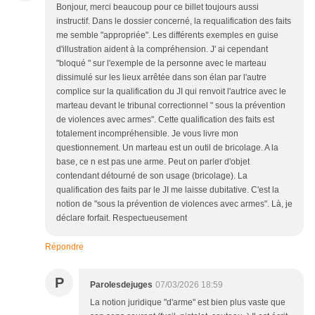
Bonjour, merci beaucoup pour ce billet toujours aussi
instructif. Dans le dossier concerné, la requalification des faits
me semble "appropriée". Les différents exemples en guise
d'illustration aident à la compréhension. J' ai cependant
"bloqué " sur l'exemple de la personne avec le marteau
dissimulé sur les lieux arrêtée dans son élan par l'autre
complice sur la qualification du JI qui renvoit l'autrice avec le
marteau devant le tribunal correctionnel " sous la prévention
de violences avec armes". Cette qualification des faits est
totalement incompréhensible. Je vous livre mon
questionnement. Un marteau est un outil de bricolage. A la
base, ce n est pas une arme. Peut on parler d'objet
contendant détourné de son usage (bricolage). La
qualification des faits par le JI me laisse dubitative. C'est la
notion de "sous la prévention de violences avec armes". Là, je
déclare forfait. Respectueusement
Répondre
P
Parolesdejuges
07/03/2026 18:59
La notion juridique "d'arme" est bien plus vaste que