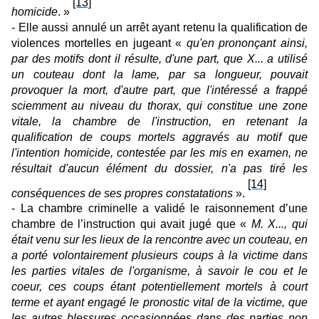
[13]
homicide
. »
- Elle aussi annulé un arrêt ayant retenu la qualification de
violences mortelles en jugeant «
qu'en prononçant ainsi,
par des motifs dont il résulte, d'une part, que X... a utilisé
un couteau dont la lame, par sa longueur, pouvait
provoquer la mort, d'autre part, que l'intéressé a frappé
sciemment au niveau du thorax, qui constitue une zone
vitale, la chambre de l'instruction, en retenant la
qualification de coups mortels aggravés au motif que
l'intention homicide, contestée par les mis en examen, ne
résultait d'aucun élément du dossier, n'a pas tiré les
[14]
conséquences de ses propres constatations
».
- La chambre criminelle a validé le raisonnement d’une
chambre de l’instruction qui avait jugé que «
M. X..., qui
était venu sur les lieux de la rencontre avec un couteau, en
a porté volontairement plusieurs coups à la victime dans
les parties vitales de l'organisme, à savoir le cou et le
coeur, ces coups étant potentiellement mortels à court
terme et ayant engagé le pronostic vital de la victime, que
les autres blessures occasionnées dans des parties non