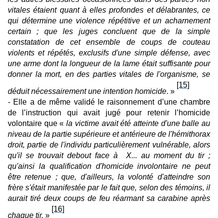
vitales étaient quant à elles profondes et délabrantes, ce
qui détermine une violence répétitive et un acharnement
certain ; que les juges concluent que de la simple
constatation de cet ensemble de coups de couteau
violents et répétés, exclusifs d'une simple défense, avec
une arme dont la longueur de la lame était suffisante pour
donner la mort, en des parties vitales de l'organisme, se
[15]
déduit nécessairement une intention homicide
. »
- Elle a de même validé le raisonnement d’une chambre
de l’instruction qui avait jugé pour retenir l’homicide
volontaire que «
la victime avait été atteinte d'une balle au
niveau de la partie supérieure et antérieure de l'hémithorax
droit, partie de l'individu particulièrement vulnérable, alors
qu'il se trouvait debout face à X... au moment du tir ;
qu'ainsi la qualification d'homicide involontaire ne peut
être retenue ; que, d'ailleurs, la volonté d'atteindre son
frère s'était manifestée par le fait que, selon des témoins, il
aurait tiré deux coups de feu réarmant sa carabine après
[16]
chaque tir.
»