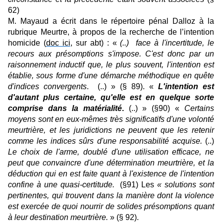
62)
M. Mayaud a écrit dans le répertoire pénal Dalloz à la
rubrique Meurtre, à propos de la recherche de l’intention
homicide (
doc ici
, sur abt) : «
(..) face à l'incertitude, le
recours aux présomptions s'impose. C'est donc par un
raisonnement inductif que, le plus souvent, l'intention est
établie, sous forme d'une démarche méthodique en quête
d'indices convergents
. (..) » (§ 89). «
L'intention est
d'autant plus certaine, qu'elle est en quelque sorte
comprise dans la matérialité
.
(..) » (§90) «
Certains
moyens sont en eux-mêmes très significatifs d'une volonté
meurtrière, et les juridictions ne peuvent que les retenir
comme les indices sûrs d'une responsabilité acquise.
(..)
Le choix de l'arme, doublé d'une utilisation efficace, ne
peut que convaincre d'une détermination meurtrière, et la
déduction qui en est faite quant à l'existence de l'intention
confine à une quasi-certitude.
(§91) Les
« solutions sont
pertinentes, qui trouvent dans la manière dont la violence
est exercée de quoi nourrir de solides présomptions quant
à leur destination meurtrière.
» (§ 92).