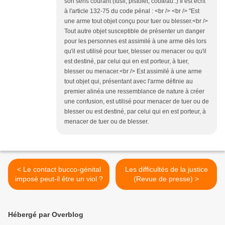
son sens courant (fusil, pistolet, couteau..) Il est écrit
à l'article 132-75 du code pénal : <br /> <br /> "Est
une arme tout objet conçu pour tuer ou blesser.<br />
Tout autre objet susceptible de présenter un danger
pour les personnes est assimilé à une arme dès lors
qu'il est utilisé pour tuer, blesser ou menacer ou qu'il
est destiné, par celui qui en est porteur, à tuer,
blesser ou menacer.<br /> Est assimilé à une arme
tout objet qui, présentant avec l'arme définie au
premier alinéa une ressemblance de nature à créer
une confusion, est utilisé pour menacer de tuer ou de
blesser ou est destiné, par celui qui en est porteur, à
menacer de tuer ou de blesser.
< Le contact bucco-génital
Les difficultés de la justice
imposé peut-il être un viol ?
(Revue de presse) >
Hébergé par Overblog