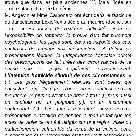
trouve que dans les plus anciennes
. Mais l’idée en
arrière-plan est restée la même.
M. Angevin et Mme Carbonaro ont écrit dans le fascicule
du Jurisclasseur LexisNexis dédié au meurtre (
doc ici, sur
abt
) : «
En raison de l'extrême difficulté, sinon de
l'impossibilité de rapporter la preuve d'un fait purement
psychologique, les juges sont, dans la majorité des cas,
contraints de recourir aux présomptions. À défaut de
présomptions légales, la jurisprudence française admet
des présomptions de fait tirées des circonstances de la
cause que les juges apprécient souverainement.
L'intention homicide s'induit de ces circonstances
. »
(..)
Les plus fréquemment retenues sont celles qui
consistent en l'usage d'une arme particulièrement
meurtrière, le plus souvent une arme à feu (..) , mais aussi
un couteau ou un poignard (..), ou un instrument
contondant (..). Les juges retiennent aussi comme
présomption d'intention de donner la mort le fait que les
actes de violence ont été dirigés sur une région vitale ou
particulièrement vulnérable du corps de la victime, cette
circonstance et la précédente étant souvent associées
(§