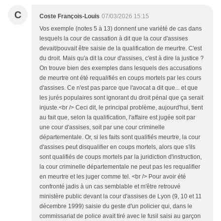
C
Coste François-Louis
07/03/2026 15:15
Vos exemple (notes 5 à 13) donnent une variété de cas dans
lesquels la cour de cassation à dit que la cour d'assises
devait/pouvait être saisie de la qualification de meurtre. C'est
du droit. Mais qu'a dit la cour d'assises, c'est à dire la justice ?
On trouve bien des exemples dans lesquels des accusations
de meurtre ont été requalifiés en coups mortels par les cours
d'assises. Ce n'est pas parce que l'avocat a dit que... et que
les jurés populaires sont ignorant du droit pénal que ça serait
injuste.<br /> Ceci dit, le principal problème, aujourd'hui, tient
au fait que, selon la qualification, l'affaire est jugée soit par
une cour d'assises, soit par une cour criminelle
départementale. Or, si les faits sont qualifiés meurtre, la cour
d'assises peut disqualifier en coups mortels, alors que s'ils
sont qualifiés de coups mortels par la juridiction d'instruction,
la cour criminelle départementale ne peut pas les requalifier
en meurtre et les juger comme tel. <br /> Pour avoir été
confronté jadis à un cas semblable et m'être retrouvé
ministère public devant la cour d'assises de Lyon (9, 10 et 11
décembre 1999) saisie du geste d'un policier qui, dans le
commissariat de police avait tiré avec le fusil saisi au garçon