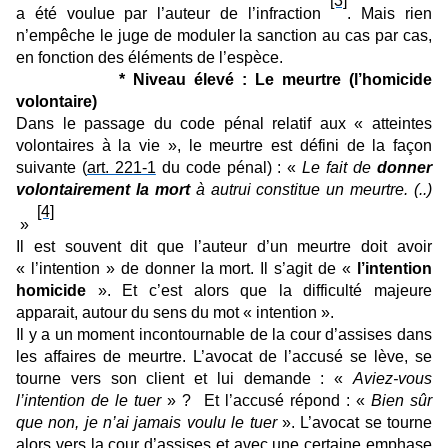
[3]
a été voulue par l’auteur de l’infraction
. Mais rien
n’empêche le juge de moduler la sanction au cas par cas,
en fonction des éléments de l’espèce.
* Niveau élevé : Le meurtre (l’homicide
volontaire)
Dans le passage du code pénal relatif aux « atteintes
volontaires à la vie », le meurtre est défini de la façon
suivante (
art. 221-1
du code pénal) : «
Le fait de
donner
volontairement la mort
à autrui constitue un meurtre. (..)
[4]
»
Il est souvent dit que l’auteur d’un meurtre doit avoir
« l’intention » de donner la mort. Il s’agit de «
l’intention
homicide
». Et c’est alors que la difficulté majeure
apparait, autour du sens du mot « intention ».
Il y a un moment incontournable de la cour d’assises dans
les affaires de meurtre. L’avocat de l’accusé se lève, se
tourne vers son client et lui demande : «
Aviez-vous
l’intention de le tuer
» ? Et l’accusé répond : «
Bien sûr
que non, je n’ai jamais voulu le tuer
». L’avocat se tourne
alors vers la cour d’assises et avec une certaine emphase