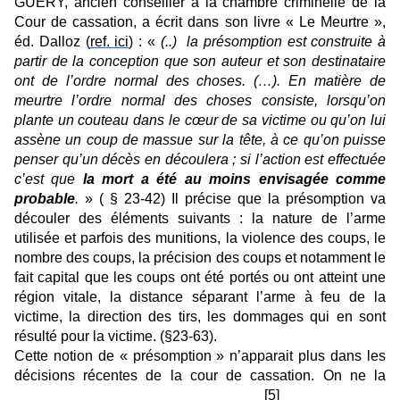
GUERY, ancien conseiller à la chambre criminelle de la
Cour de cassation, a écrit dans son livre « Le Meurtre »,
éd. Dalloz (
ref. ici
) : «
(..)
la présomption est construite à
partir de la conception que son auteur et son destinataire
ont de l’ordre normal des choses. (…). En matière de
meurtre l’ordre normal des choses consiste, lorsqu’on
plante un couteau dans le cœur de sa victime ou qu’on lui
assène un coup de massue sur la tête, à ce qu’on puisse
penser qu’un décès en découlera ; si l’action est effectuée
c’est que
la mort a été au moins envisagée comme
probable
.
» ( § 23-42) Il précise que la présomption va
découler des éléments suivants : la nature de l’arme
utilisée et parfois des munitions, la violence des coups, le
nombre des coups, la précision des coups et notamment le
fait capital que les coups ont été portés ou ont atteint une
région vitale, la distance séparant l’arme à feu de la
victime, la direction des tirs, les dommages qui en sont
résulté pour la victime. (§23-63).
Cette notion de « présomption » n’apparait plus dans les
décisions récentes de la cour de cassation. On ne la
[5]