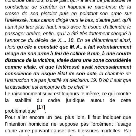
homicide dès lors, d'une part, qu'il a tenté de persuader le
conducteur de s'arrêter en frappant le pare-brise de la
crosse de son pistolet puis en pointant son arme sur
l'intéressé, mais canon dirigé vers le bas, d'autre part, qu'il
aurait pu tirer plus haut, mais avec le risque d'atteindre le
passager arrière, enfin, qu'il a été très fortement choqué à
l'annonce du décès de X.... 18. En se déterminant ainsi,
alors
qu'elle a constaté que M. A.. a fait volontairement
usage de son arme à feu de calibre 9 mm, à une courte
distance de la victime, visée dans une zone considérée
comme vitale, et que l'intéressé avait nécessairement
conscience du risque létal de son acte
, la chambre de
l'instruction n'a pas justifié sa décision. 19. D'où il suit que
la cassation est encourue de ce chef
. »
Le raisonnement suivi est toujours le même, ce qui montre
la stabilité du cadre juridique autour de cette
[17]
problématique
.
Pour aller encore un peu plus loin, il faut indiquer que
l’intention homicide ne suppose pas forcément l’usage
d’une arme pouvant causer des blessures mortelles. Par