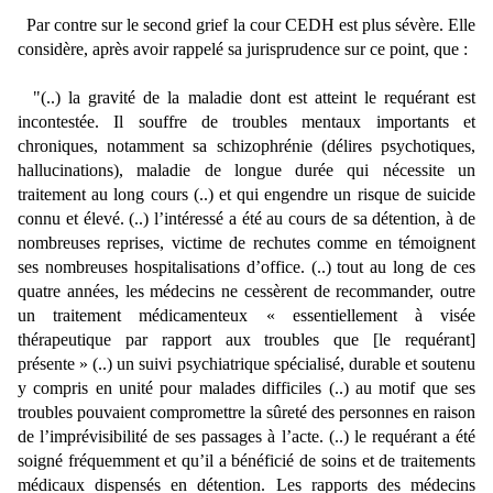
Par contre sur le second grief la cour CEDH est plus sévère. Elle
considère, après avoir rappelé sa jurisprudence sur ce point, que :
"(..)
la gravité de la maladie dont est atteint le requérant est
incontestée. Il souffre de troubles mentaux importants et
chroniques, notamment sa schizophrénie (délires psychotiques,
hallucinations), maladie de longue durée qui nécessite un
traitement au long cours (..)
et qui engendre un risque de suicide
connu et élevé. (..)
l’intéressé a été au cours de sa détention, à de
nombreuses reprises, victime de rechutes comme en témoignent
ses nombreuses hospitalisations d’office. (..)
tout au long de ces
quatre années, les médecins ne cessèrent de recommander, outre
un traitement médicamenteux « essentiellement à visée
thérapeutique par rapport aux troubles que [le requérant]
présente » (..) un suivi psychiatrique spécialisé, durable et soutenu
y compris en unité pour malades difficiles (..) au motif que ses
troubles pouvaient compromettre la sûreté des personnes en raison
de l’imprévisibilité de ses passages à l’acte. (..)
le requérant a été
soigné fréquemment et qu’il a bénéficié de soins et de traitements
médicaux dispensés en détention. Les rapports des médecins