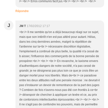
/> <br /> Erros communis facit jus.<br /> <br /> <br /> <br />
Répondre
J
JM T
17/02/2012 17:17
<br /> Il me semble qu'on a déjà beaucoup réagi sur ce sujet,
mais que son intérêt n'en est pas altéré pour autant. Hélas,
dans les cinq dernières années, malgré la répétition de
l'antienne sur la<br /> nécessaire discrétion législative,
l'empilement a continué de plus belle, la qualité n'a cessé de
b aisser, l'influence des commerçants de la bonne pensée de
prospérer.<br /> <br /> <br /> En revanche, le laxisme envers
d'authentiques dangers de notre société, n'a pas cessé de
grandir, je ne désignerai pas plus loin ce que je crois être un
danger mortel pour nos libertés. Mais de<br /> ce paradoxe
entre les deux attitudes naît une pensée morose : ne devrait-il
pas s'instaurer un devoir de remontrance de la part des juges
? Combien de fois n'avons-nous pas été con frontés à ce<br
/> désespoir de chercher à appliquer un textre et ce, au prix
de contorsions intellectuelles éprouvantes.<br /> <br /> <br />
Il ne s'agit pas de confondre les pouvoirs, mais de permettre