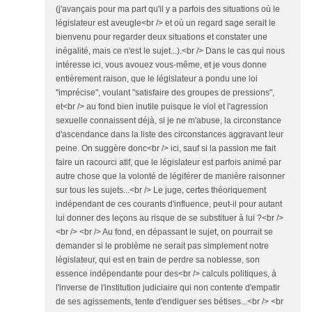
(j'avançais pour ma part qu'il y a parfois des situations où le
législateur est aveugle<br /> et où un regard sage serait le
bienvenu pour regarder deux situations et constater une
inégalité, mais ce n'est le sujet...).<br /> Dans le cas qui nous
intéresse ici, vous avouez vous-même, et je vous donne
entièrement raison, que le législateur a pondu une loi
"imprécise", voulant "satisfaire des groupes de pressions",
et<br /> au fond bien inutile puisque le viol et l'agression
sexuelle connaissent déjà, si je ne m'abuse, la circonstance
d'ascendance dans la liste des circonstances aggravant leur
peine. On suggère donc<br /> ici, sauf si la passion me fait
faire un racourci atif, que le législateur est parfois animé par
autre chose que la volonté de légiférer de manière raisonner
sur tous les sujets...<br /> Le juge, certes théoriquement
indépendant de ces courants d'influence, peut-il pour autant
lui donner des leçons au risque de se substituer à lui ?<br />
<br /> <br /> Au fond, en dépassant le sujet, on pourrait se
demander si le problème ne serait pas simplement notre
législateur, qui est en train de perdre sa noblesse, son
essence indépendante pour des<br /> calculs politiques, à
l'inverse de l'institution judiciaire qui non contente d'empatir
de ses agissements, tente d'endiguer ses bétises...<br /> <br