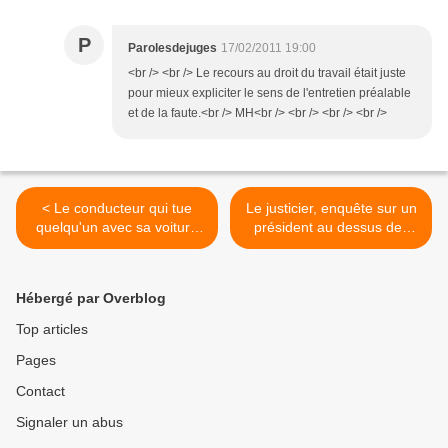
P
Parolesdejuges
17/02/2011 19:00
<br /> <br /> Le recours au droit du travail était juste
pour mieux expliciter le sens de l'entretien préalable
et de la faute.<br /> MH<br /> <br /> <br /> <br />
< Le conducteur qui tue
Le justicier, enquête sur un
quelqu'un avec sa voiture
président au dessus des
commet-il un crime ou un
lois (bibliographie) >
délit ?
Hébergé par Overblog
Top articles
Pages
Contact
Signaler un abus