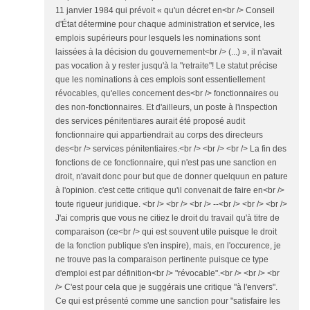
11 janvier 1984 qui prévoit « qu'un décret en<br /> Conseil
d'État détermine pour chaque administration et service, les
emplois supérieurs pour lesquels les nominations sont
laissées à la décision du gouvernement<br /> (...) », il n'avait
pas vocation à y rester jusqu'à la "retraite"! Le statut précise
que les nominations à ces emplois sont essentiellement
révocables, qu'elles concernent des<br /> fonctionnaires ou
des non-fonctionnaires. Et d'ailleurs, un poste à l'inspection
des services pénitentiares aurait été proposé audit
fonctionnaire qui appartiendrait au corps des directeurs
des<br /> services pénitentiaires.<br /> <br /> <br /> La fin des
fonctions de ce fonctionnaire, qui n'est pas une sanction en
droit, n'avait donc pour but que de donner quelquun en pature
à l'opinion. c'est cette critique qu'il convenait de faire en<br />
toute rigueur juridique. <br /> <br /> <br /> --<br /> <br /> <br />
J'ai compris que vous ne citiez le droit du travail qu'à titre de
comparaison (ce<br /> qui est souvent utile puisque le droit
de la fonction publique s'en inspire), mais, en l'occurence, je
ne trouve pas la comparaison pertinente puisque ce type
d'emploi est par définition<br /> "révocable".<br /> <br /> <br
/> C'est pour cela que je suggérais une critique "à l'envers".
Ce qui est présenté comme une sanction pour "satisfaire les