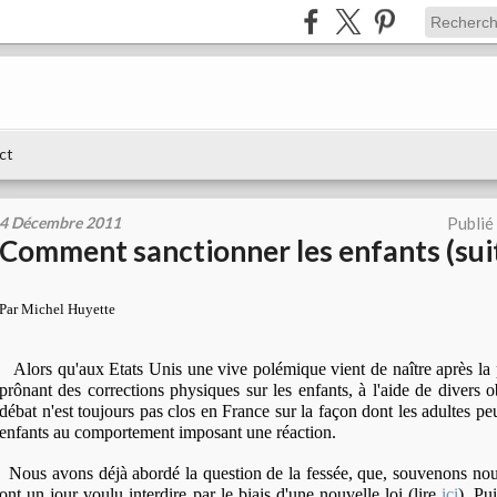
ct
4 Décembre 2011
Publié
Comment sanctionner les enfants (suit
Par Michel Huyette
Alors qu'aux Etats Unis une vive polémique vient de naître après la p
prônant des corrections physiques sur les enfants, à l'aide de divers ob
débat n'est toujours pas clos en France sur la façon dont les adultes p
enfants au comportement imposant une réaction.
Nous avons déjà abordé la question de la fessée, que, souvenons nou
ont un jour voulu interdire par le biais d'une nouvelle loi (lire
ici
). Pu