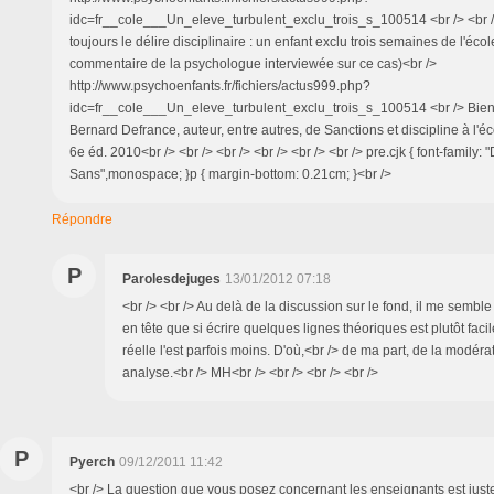
idc=fr__cole___Un_eleve_turbulent_exclu_trois_s_100514 <br /> <br /> 
toujours le délire disciplinaire : un enfant exclu trois semaines de l'école
commentaire de la psychologue interviewée sur ce cas)<br />
http://www.psychoenfants.fr/fichiers/actus999.php?
idc=fr__cole___Un_eleve_turbulent_exclu_trois_s_100514 <br /> Bien 
Bernard Defrance, auteur, entre autres, de Sanctions et discipline à l'é
6e éd. 2010<br /> <br /> <br /> <br /> <br /> <br /> pre.cjk { font-family:
Sans",monospace; }p { margin-bottom: 0.21cm; }<br />
Répondre
P
Parolesdejuges
13/01/2012 07:18
<br /> <br /> Au delà de la discussion sur le fond, il me semble 
en tête que si écrire quelques lignes théoriques est plutôt facil
réelle l'est parfois moins. D'où,<br /> de ma part, de la modér
analyse.<br /> MH<br /> <br /> <br /> <br />
P
Pyerch
09/12/2011 11:42
<br /> La question que vous posez concernant les enseignants est juste