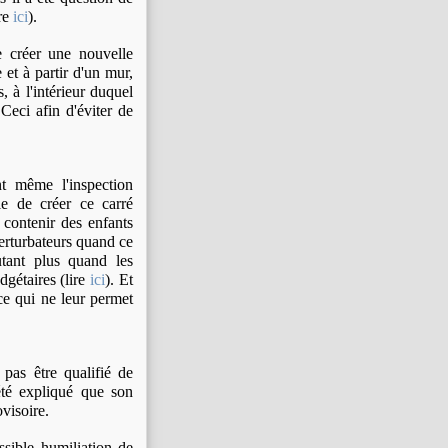
ire
ici
).
 créer une nouvelle
 et à partir d'un mur,
, à l'intérieur duquel
Ceci afin d'éviter de
nt même l'inspection
le de créer ce carré
e contenir des enfants
erturbateurs quand ce
utant plus quand les
dgétaires (lire
ici
). Et
 ce qui ne leur permet
pas être qualifié de
 été expliqué que son
ovisoire.
sible humiliation de