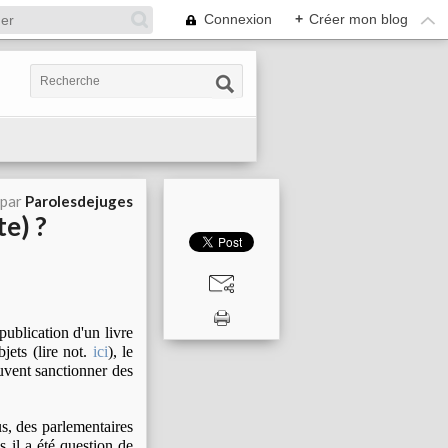
Connexion
+
Créer mon blog
 par
Parolesdejuges
e) ?
ublication d'un livre
jets (lire not.
ici
), le
euvent sanctionner des
s, des parlementaires
is il a été question de