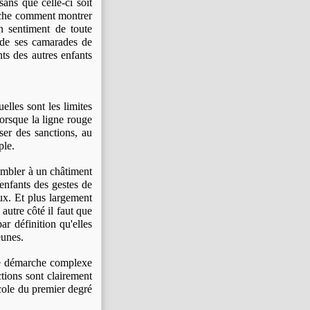
ans que celle-ci soit
 sache comment montrer
un sentiment de toute
s de ses camarades de
ts des autres enfants
elles sont les limites
orsque la ligne rouge
iser des sanctions, au
ple.
sembler à un châtiment
 enfants des gestes de
ux. Et plus largement
autre côté il faut que
ar définition qu'elles
eunes.
une démarche complexe
ctions sont clairement
 école du premier degré