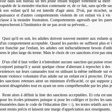
voir dans son bureau un très jeune enfant frapper fortement sa mère s
capable de la moindre réaction contenante et, de ce fait, sans qu'elle
à son enfant qu'il lui est interdit d'agir ainsi. D'où, par ricochet, 
puissance et d'autres comportements violents de cet enfant vis à vi
classe à la moindre frustration. Comportements agressifs que les paren
reprocheront à l'institutrice de ne pas avoir su prévenir....
Quoi qu'il en soit, les adultes doivent souvent montrer aux enfants qu
d'un comportement acceptable. Quand les paroles ne suffisent plus et l
est franchie par l'enfant, les adultes ont inéluctablement besoin d'util
sens le plus large du terme. Mais le choix de ces sanctions n'est pas sim
D'un côté il faut veiller à n'introduire aucune sanction qui puisse res
corporel puisqu'il y aurait quelque chose d'aberrant à reprocher à des
violences sur leurs camarades tout en utilisant la même méthode sur e
toute violence volontaire d'un adulte sur un enfant est à proscrire. D'un 
les sanctions retenues aient un minimum d'efficacité, ce qui suppose p
soient désagréables tout en ayant un sens compréhensible par les plus j
Reste alors à définir la liste des sanctions acceptables. Et cela est 
pour les écoles primaires puisque si pour les collèges et lycées les san
énumérées dans le code de l'éducation (lire
ici
), les textes relatifs aux
sont moins précis et laissent une marge d'appréciation aux enseignants.