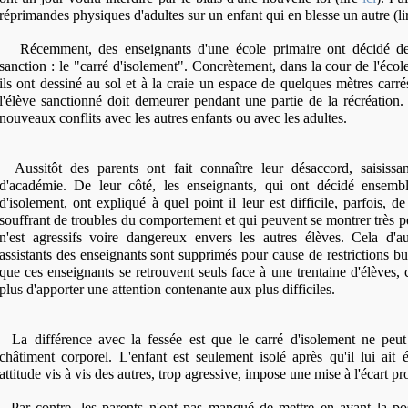
réprimandes physiques d'adultes sur un enfant qui en blesse un autre (l
Récemment, des enseignants d'une école primaire ont décidé de
sanction : le "carré d'isolement". Concrètement, dans la cour de l'école
ils ont dessiné au sol et à la craie un espace de quelques mètres carrés
l'élève sanctionné doit demeurer pendant une partie de la récréation. 
nouveaux conflits avec les autres enfants ou avec les adultes.
Aussitôt des parents ont fait connaître leur désaccord, saisissa
d'académie. De leur côté, les enseignants, qui ont décidé ensemb
d'isolement, ont expliqué à quel point il leur est difficile, parfois, d
souffrant de troubles du comportement et qui peuvent se montrer très p
n'est agressifs voire dangereux envers les autres élèves. Cela d'a
assistants des enseignants sont supprimés pour cause de restrictions bu
que ces enseignants se retrouvent seuls face à une trentaine d'élèves,
plus d'apporter une attention contenante aux plus difficiles.
La différence avec la fessée est que le carré d'isolement ne peut 
châtiment corporel. L'enfant est seulement isolé après qu'il lui ait
attitude vis à vis des autres, trop agressive, impose une mise à l'écart pr
Par contre, les parents n'ont pas manqué de mettre en avant la pos