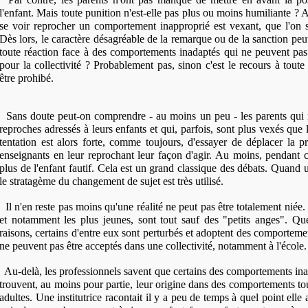
l'enfant. Mais toute punition n'est-elle pas plus ou moins humiliante ? Au
se voir reprocher un comportement inapproprié est vexant, que l'on s
Dès lors, le caractère désagréable de la remarque ou de la sanction peut-i
toute réaction face à des comportements inadaptés qui ne peuvent pas
pour la collectivité ? Probablement pas, sinon c'est le recours à toute
être prohibé.
Sans doute peut-on comprendre - au moins un peu - les parents qui n
reproches adressés à leurs enfants et qui, parfois, sont plus vexés que
tentation est alors forte, comme toujours, d'essayer de déplacer la p
enseignants en leur reprochant leur façon d'agir. Au moins, pendant 
plus de l'enfant fautif. Cela est un grand classique des débats. Quand
le stratagème du changement de sujet est très utilisé.
Il n'en reste pas moins qu'une réalité ne peut pas être totalement niée. 
et notamment les plus jeunes, sont tout sauf des "petits anges". Que
raisons, certains d'entre eux sont perturbés et adoptent des comportemen
ne peuvent pas être acceptés dans une collectivité, notamment à l'école.
Au-delà, les professionnels savent que certains des comportements ina
trouvent, au moins pour partie, leur origine dans des comportements to
adultes. Une institutrice racontait il y a peu de temps à quel point elle 