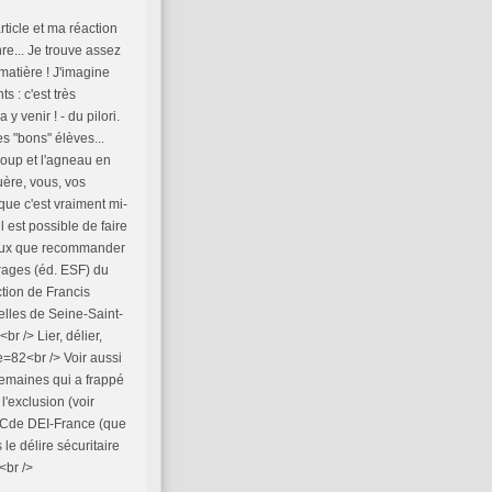
ticle et ma réaction
re... Je trouve assez
matière ! J'imagine
 : c'est très
y venir ! - du pilori.
s "bons" élèves...
loup et l'agneau en
uère, vous, vos
que c'est vraiment mi-
l est possible de faire
 peux que recommander
rages (éd. ESF) du
tion de Francis
elles de Seine-Saint-
br /> Lier, délier,
e=82<br /> Voir aussi
semaines qui a frappé
'exclusion (voir
DOCde DEI-France (que
 le délire sécuritaire
<br />