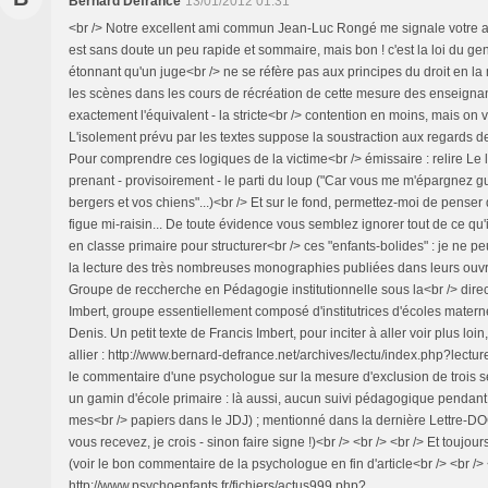
Bernard Defrance
13/01/2012 01:31
<br /> Notre excellent ami commun Jean-Luc Rongé me signale votre ar
est sans doute un peu rapide et sommaire, mais bon ! c'est la loi du gen
étonnant qu'un juge<br /> ne se réfère pas aux principes du droit en la 
les scènes dans les cours de récréation de cette mesure des enseignants
exactement l'équivalent - la stricte<br /> contention en moins, mais on va 
L'isolement prévu par les textes suppose la soustraction aux regards de
Pour comprendre ces logiques de la victime<br /> émissaire : relire Le 
prenant - provisoirement - le parti du loup ("Car vous me m'épargnez g
bergers et vos chiens"...)<br /> Et sur le fond, permettez-moi de penser 
figue mi-raisin... De toute évidence vous semblez ignorer tout de ce qu'i
en classe primaire pour structurer<br /> ces "enfants-bolides" : je ne
la lecture des très nombreuses monographies publiées dans leurs ouv
Groupe de reccherche en Pédagogie institutionnelle sous la<br /> direc
Imbert, groupe essentiellement composé d'institutrices d'écoles matern
Denis. Un petit texte de Francis Imbert, pour inciter à aller voir plus loin,<
allier : http://www.bernard-defrance.net/archives/lectu/index.php?lectur
le commentaire d'une psychologue sur la mesure d'exclusion de trois 
un gamin d'école primaire : là aussi, aucun suivi pédagogique pendant l
mes<br /> papiers dans le JDJ) ; mentionné dans la dernière Lettre-
vous recevez, je crois - sinon faire signe !)<br /> <br /> <br /> Et toujours
(voir le bon commentaire de la psychologue en fin d'article<br /> <br /> 
http://www.psychoenfants.fr/fichiers/actus999.php?