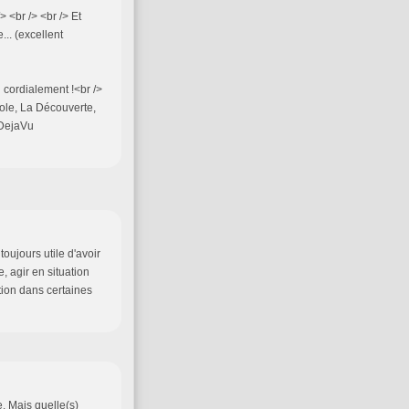
<br /> <br /> Et
... (excellent
cordialement !<br />
cole, La Découverte,
 "DejaVu
toujours utile d'avoir
e, agir en situation
ation dans certaines
. Mais quelle(s)