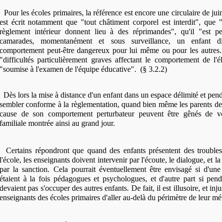
Pour les écoles primaires, la référence est encore une circulaire de ju
est écrit notamment que "tout châtiment corporel est interdit", que
règlement intérieur donnent lieu à des réprimandes", qu'il "est pe
camarades, momentanément et sous surveillance, un enfant di
comportement peut-être dangereux pour lui même ou pour les autres."
"difficultés particulièrement graves affectant le comportement de l'él
"soumise à l'examen de l'équipe éducative". (§ 3.2.2)
Dès lors la mise à distance d'un enfant dans un espace délimité et pend
sembler conforme à la règlementation, quand bien même les parents de 
cause de son comportement perturbateur peuvent être gênés de vo
familiale montrée ainsi au grand jour.
Certains répondront que quand des enfants présentent des trouble
l'école, les enseignants doivent intervenir par l'écoute, le dialogue, et 
par la sanction. Cela pourrait éventuellement être envisagé si d'une
étaient à la fois pédagogues et psychologues, et d'autre part si pend
devaient pas s'occuper des autres enfants. De fait, il est illusoire, et i
enseignants des écoles primaires d'aller au-delà du périmètre de leur mét