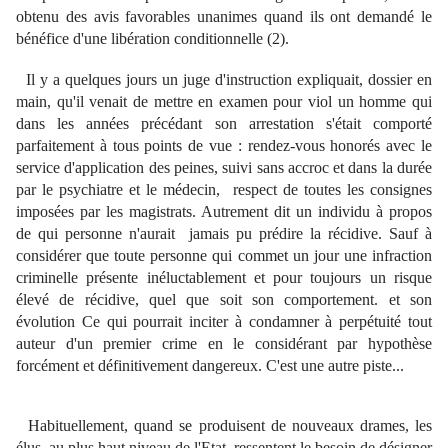
obtenu des avis favorables unanimes quand ils ont demandé le
bénéfice d'une libération conditionnelle (2).
Il y a quelques jours un juge d'instruction expliquait, dossier en
main, qu'il venait de mettre en examen pour viol un homme qui
dans les années précédant son arrestation s'était comporté
parfaitement à tous points de vue : rendez-vous honorés avec le
service d'application des peines, suivi sans accroc et dans la durée
par le psychiatre et le médecin, respect de toutes les consignes
imposées par les magistrats. Autrement dit un individu à propos
de qui personne n'aurait jamais pu prédire la récidive. Sauf à
considérer que toute personne qui commet un jour une infraction
criminelle présente inéluctablement et pour toujours un risque
élevé de récidive, quel que soit son comportement. et son
évolution Ce qui pourrait inciter à condamner à perpétuité tout
auteur d'un premier crime en le considérant par hypothèse
forcément et définitivement dangereux.
C'est une autre piste...
Habituellement, quand se produisent de nouveaux drames, les
élus, au plus haut niveau de l'Etat, ressentent le besoin de désigner