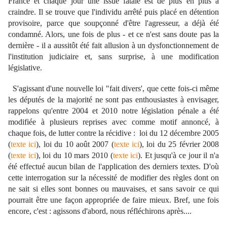
France et chaque jour une issue fatale est de plus en plus à
craindre. Il se trouve que l'individu arrêté puis placé en détention
provisoire, parce que soupçonné d'être l'agresseur, a déjà été
condamné. Alors, une fois de plus - et ce n'est sans doute pas la
dernière - il a aussitôt été fait allusion à un dysfonctionnement de
l'institution judiciaire et, sans surprise, à une modification
législative.
S'agissant d'une nouvelle loi "fait divers', que cette fois-ci même
les députés de la majorité ne sont pas enthousiastes à envisager,
rappelons qu'entre 2004 et 2010 notre législation pénale a été
modifiée à plusieurs reprises avec comme motif annoncé, à
chaque fois, de lutter contre la récidive : loi du 12 décembre 2005
(
texte ici
), loi du 10 août 2007 (
texte ici
), loi du 25 février 2008
(
texte ici
), loi du 10 mars 2010 (
texte ici
). Et jusqu'à ce jour il n'a
été effectué aucun bilan de l'application des derniers textes. D'où
cette interrogation sur la nécessité de modifier des règles dont on
ne sait si elles sont bonnes ou mauvaises, et sans savoir ce qui
pourrait être une façon appropriée de faire mieux. Bref, une fois
encore, c'est : agissons d'abord, nous réfléchirons après....