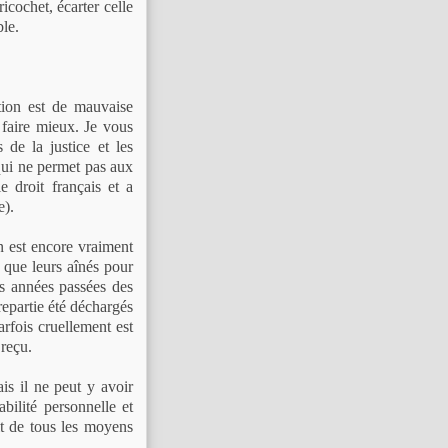
icochet, écarter celle
ble.
tion est de mauvaise
e faire mieux. Je vous
 de la justice et les
qui ne permet pas aux
e droit français et a
e).
n est encore vraiment
 que leurs aînés pour
es années passées des
repartie été déchargés
fois cruellement est
 reçu.
ais il ne peut y avoir
bilité personnelle et
ait de tous les moyens