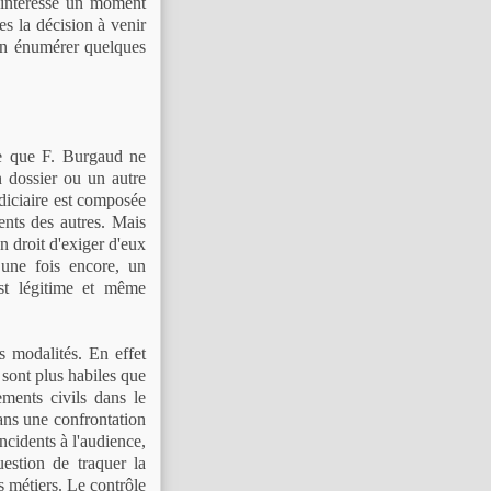
l'intéressé un moment
es la décision à venir
'en énumérer quelques
pe que F. Burgaud ne
 dossier ou un autre
udiciaire est composée
ents des autres. Mais
en droit d'exiger d'eux
 une fois encore, un
st légitime et même
 modalités. En effet
 sont plus habiles que
gements civils dans le
ans une confrontation
incidents à l'audience,
uestion de traquer la
s métiers. Le contrôle