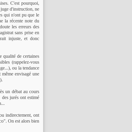
sises. C'est pourquoi,
juge d'instruction, ne
es qui n'ont pu que le
ue la récente note du
doute les erreurs des
agistrat sans prise en
ait injuste, et donc
e qualité de certaines
ibles (rappelez-vous
ge...), ou la tendance
ent même envisagé une
).
rès un débat au cours
, des jurés ont estimé
...
u indirectement, ont
sco". On est alors bien