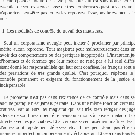
Cette épisode unique de la vie judiciaire, qui est sans doute pour 
essentiel de son existence, pose de très nombreuses questions auxquell
n'apportera peut-être pas toutes les réponses. Essayons brièvement d
une.
1. Les modalités de contrôle du travail des magistrats.
Seul un corporatisme aveugle peut inciter à proclamer par princi
mérite aucun reproche. Tout magistrat peut malheureusement dans un
avoir des comportements ou des pratiques inappropriés. L'institution j
d'hommes et de femmes que leur métier ne rend pas à lui seul différ
étant donné les responsabilités qui leur sont confiées, les français sont 
des prestations de très grande qualité. C'est pourquoi, répétons le
contrôle permanent et exigeant du fonctionnement de la justice e
indispensable.
Le problème n'est pas dans l'existence de ce contrôle mais dans ses
aucune pratique n'est jamais parfaite. Dans une même fonction certains
d'autres. Par ailleurs, tel magistrat qui sait très bien rédiger des ju
silence de son bureau peut être beaucoup moins à l'aise et maladroit d
directe avec les justiciables. Et si certains savent aisément maîtriser les 
d'autres sont rapidement dépassés etc... Il ne peut donc pas être q
moindre imperfection car personne n'y échapperait. Et cela dans tous le