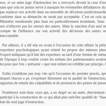
eux, et un autre juge d'instruction les a renvoyés devant la cour d'as
sans que cela ne puisse servir à masquer les éventuelles défaillances du 
pas replacer son activité dans un ensemble de décisions juridictionnell
conforter dans sa démarche ne serait pas acceptable. C'est en cela q
Ministère mentionnée plus haut est particulièrement troublante. Sans 
uns n'effacent pas les erreurs des autres. Mais la sanction d'un seul m
compte de l'influence sur son activité des décisions des autres ser
inacceptable.
Par ailleurs, il a été mis en avant à l'occasion de cette affaire la piètr
expertises psychologiques ayant estimé les propos des mineurs plaus
l'expert indiquant qu'il fait des expertises au tarif d'une femme de ména
de l'époque à trop vouloir croire les enfants (les parlementaires avai
loi pour que l'on « présume » que tout enfant est crédible par principe..!
Enfin n'oublions pas trop vite qu'à l'occasion du premier procès, ap
duquel chacun a pu s'exprimer librement sur la qualité de l'instruction
opportun de retenir des culpabilités et de prononcer des peines de prison
Nombreux sont donc ceux qui, a un degré ou un autre, directement o
participé à la construction de ce qui allait plus tard être qualifié de "fia
loin du seul juge d'instruction.