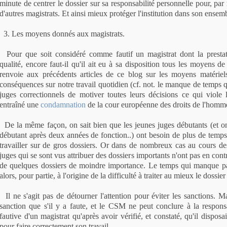
minute de centrer le dossier sur sa responsabilité personnelle pour, par r
d'autres magistrats. Et ainsi mieux protéger l'institution dans son ensem
3. Les moyens donnés aux magistrats.
Pour que soit considéré comme fautif un magistrat dont la presta
qualité, encore faut-il qu'il ait eu à sa disposition tous les moyens d
renvoie aux précédents articles de ce blog sur les moyens matériels
conséquences sur notre travail quotidien (cf. not. le manque de temps 
juges correctionnels de motiver toutes leurs décisions ce qui viole l
entraîné une
condamnation
de la cour européenne des droits de l'homm
De la même façon, on sait bien que les jeunes juges débutants (et o
débutant après deux années de fonction..) ont besoin de plus de temps
travailler sur de gros dossiers. Or dans de nombreux cas au cours d
juges qui se sont vus attribuer des dossiers importants n'ont pas en cont
de quelques dossiers de moindre importance. Le temps qui manque par
alors, pour partie, à l'origine de la difficulté à traiter au mieux le dossier
Il ne s'agit pas de détourner l'attention pour éviter les sanctions. M
sanction que s'il y a faute, et le CSM ne peut conclure à la responsa
fautive d'un magistrat qu'après avoir vérifié, et constaté, qu'il dispos
pour faire correctement son travail.