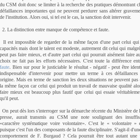
du CSM doit donc se limiter à la recherche des pratiques démontrant ch
défaillances importantes qui ne peuvent perdurer sans altérer gravem
de l'institution. Alors oui, si tel est le cas, la sanction doit intervenir.
2. La distinction entre manque de compétence et faute.
Il est impossible de regarder de la même façon d'une part celui qui
capacités mais dont le talent est modeste, autrement dit celui qui malg
peut pas faire mieux, et d'autre part celui qui pourrait aisément faire 
choix ne fait pas les efforts nécessaires. C'est toute la différence en
faute
. Bien sur pour le justiciable le résultat - négatif - peut être iden
indispensable d'intervenir pour mettre un terme à ces défaillances 
origine. Mais en terme de sanction les deux situations ne peuvent pas
la même façon car celui qui produit un travail de mauvaise qualité alo
faire mieux est beaucoup plus fautif que celui qui essaie véritablem
qu'il peut.
On peut dès lors s'interroger sur la démarche récente du Ministère de la
presse, aurait transmis au CSM une note soulignant des insuffis
«caractère systématique voire volontaire». C'est le « volontaire » qu
puisque c'est l'un des composants de la faute disciplinaire. S'agit-il d'u
comportement de F. Burgaud ? Cela pourrait être tout autant une t