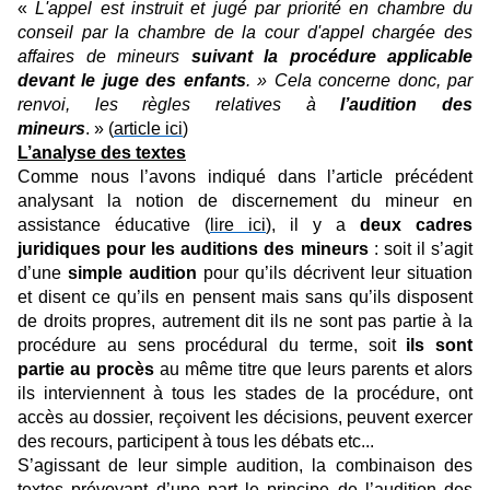
«
L'appel est instruit et jugé par priorité en chambre du
conseil par la chambre de la cour d'appel chargée des
affaires de mineurs
suivant la procédure applicable
devant le juge des enfants
. » Cela concerne donc, par
renvoi, les règles relatives à
l’audition des
mineurs
. » (
article ici
)
L’analyse des textes
Comme nous l’avons indiqué dans l’article précédent
analysant la notion de discernement du mineur en
assistance éducative (
lire ici
), il y a
deux cadres
juridiques pour les auditions des mineurs
: soit il s’agit
d’une
simple audition
pour qu’ils décrivent leur situation
et disent ce qu’ils en pensent mais sans qu’ils disposent
de droits propres, autrement dit ils ne sont pas partie à la
procédure au sens procédural du terme, soit
ils sont
partie au procès
au même titre que leurs parents et alors
ils interviennent à tous les stades de la procédure, ont
accès au dossier, reçoivent les décisions, peuvent exercer
des recours, participent à tous les débats etc...
S’agissant de leur simple audition, la combinaison des
textes prévoyant d’une part le principe de l’audition des