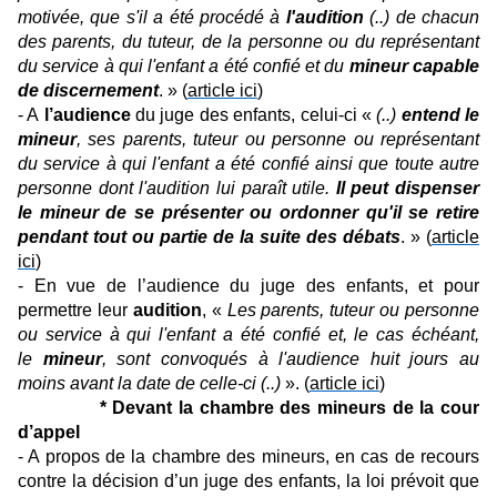
motivée, que s'il a été procédé à
l'audition
(..) de chacun
des parents, du tuteur, de la personne ou du représentant
du service à qui l'enfant a été confié et du
mineur capable
de discernement
. » (
article ici
)
- A
l’audience
du juge des enfants, celui-ci «
(..)
entend le
mineur
, ses parents, tuteur ou personne ou représentant
du service à qui l'enfant a été confié ainsi que toute autre
personne dont l'audition lui paraît utile.
Il peut dispenser
le mineur de se présenter ou ordonner qu'il se retire
pendant tout ou partie de la suite des débats
. » (
article
ici
)
- En vue de l’audience du juge des enfants, et pour
permettre leur
audition
, «
Les parents, tuteur ou personne
ou service à qui l'enfant a été confié et, le cas échéant,
le
mineur
, sont convoqués à l'audience huit jours au
moins avant la date de celle-ci (..)
». (
article ici
)
* Devant la chambre des mineurs de la cour
d’appel
- A propos de la chambre des mineurs, en cas de recours
contre la décision d’un juge des enfants, la loi prévoit que