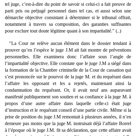
tel juge, c’est-à-dire du point de savoir si celui-ci a fait preuve de
parti pris ou préjugé personnel dans tel cas, et aussi selon une
démarche objective consistant à déterminer si le tribunal offrait,
notamment à travers sa composition, des garanties suffisantes
pour exclure tout doute légitime quant à son impartialité." (..)
"La Cour ne relève aucun élément dans le dossier tendant à
prouver qu’en l’espèce le juge J.M ait fait montre de préventions
personnelles. Elle examinera donc l’affaire sous l’angle de
l’impartialité objective. Elle constate que le juge J.M a siégé dans
la formation de la Chambre criminelle de la Cour de cassation qui
s’est prononcée sur le pourvoi de la juge M. et du requérant dans
l’affaire les opposant et les a rejetés, maintenant ainsi la
condamnation du requérant. Or, il avait neuf ans auparavant
manifesté publiquement son soutien et sa confiance à la juge M. à
propos d’une autre affaire dans laquelle celle-ci était juge
d’instruction et le requérant conseil d’une partie civile. Même si la
prise de position du juge J.M remontait à plusieurs années, il n’en
demeure pas moins que la juge M. instruisait déjà l’affaire Borrel
à l’époque où le juge J.M. fit sa déclaration, que cette affaire avait