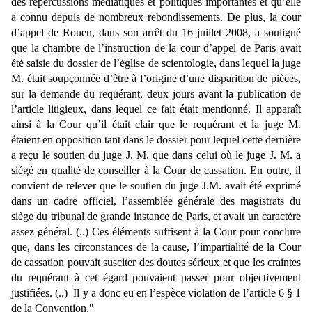
des répercussions médiatiques et politiques importantes et qu’elle
a connu depuis de nombreux rebondissements. De plus, la cour
d’appel de Rouen, dans son arrêt du 16 juillet 2008, a souligné
que la chambre de l’instruction de la cour d’appel de Paris avait
été saisie du dossier de l’église de scientologie, dans lequel la juge
M. était soupçonnée d’être à l’origine d’une disparition de pièces,
sur la demande du requérant, deux jours avant la publication de
l’article litigieux, dans lequel ce fait était mentionné. Il apparaît
ainsi à la Cour qu’il était clair que le requérant et la juge M.
étaient en opposition tant dans le dossier pour lequel cette dernière
a reçu le soutien du juge J. M. que dans celui où le juge J. M. a
siégé en qualité de conseiller à la Cour de cassation. En outre, il
convient de relever que le soutien du juge J.M. avait été exprimé
dans un cadre officiel, l’assemblée générale des magistrats du
siège du tribunal de grande instance de Paris, et avait un caractère
assez général. (..) Ces éléments suffisent à la Cour pour conclure
que, dans les circonstances de la cause, l’impartialité de la Cour
de cassation pouvait susciter des doutes sérieux et que les craintes
du requérant à cet égard pouvaient passer pour objectivement
justifiées. (..) Il y a donc eu en l’espèce violation de l’article 6 § 1
de la Convention."