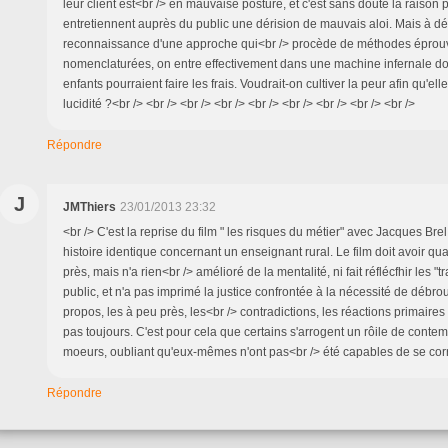
leur client est<br /> en mauvaise posture, et c'est sans doute la raison 
entretiennent auprès du public une dérision de mauvais aloi. Mais à dé
reconnaissance d'une approche qui<br /> procède de méthodes éprou
nomenclaturées, on entre effectivement dans une machine infernale d
enfants pourraient faire les frais. Voudrait-on cultiver la peur afin qu'ell
lucidité ?<br /> <br /> <br /> <br /> <br /> <br /> <br /> <br /> <br />
Répondre
J
JMThiers
23/01/2013 23:32
<br /> C'est la reprise du film " les risques du métier" avec Jacques Bre
histoire identique concernant un enseignant rural. Le film doit avoir qu
près, mais n'a rien<br /> amélioré de la mentalité, ni fait réflécfhir les "t
public, et n'a pas imprimé la justice confrontée à la nécessité de débrou
propos, les à peu près, les<br /> contradictions, les réactions primaires et
pas toujours. C'est pour cela que certains s'arrogent un rôile de contem
moeurs, oubliant qu'eux-mêmes n'ont pas<br /> été capables de se corr
Répondre