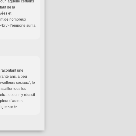
pour laquelle certains
faut de la
vées et
ont de nombreux
e<br /> l'emporte sur la
l racontant une
arante ans, à peu
ravailleurs sociaux", le
ssailler tous les
c....et qui n'y réussit
pteur d'autres
iger.<br />