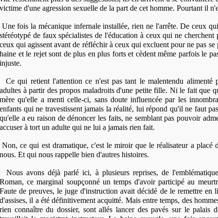
victime d'une agression sexuelle de la part de cet homme. Pourtant il n'e
Une fois la mécanique infernale installée, rien ne l'arrête. De ceux qu
stéréotypé de faux spécialistes de l'éducation à ceux qui ne cherchent
ceux qui agissent avant de réfléchir à ceux qui excluent pour ne pas se 
haine et le rejet sont de plus en plus forts et cèdent même parfois le pas
injuste.
Ce qui retient l'attention ce n'est pas tant le malentendu alimenté 
adultes à partir des propos maladroits d'une petite fille. Ni le fait que 
mère qu'elle a menti celle-ci, sans doute influencée par les innombra
enfants qui ne travestissent jamais la réalité, lui répond qu'il ne faut pas
qu'elle a eu raison de dénoncer les faits, ne semblant pas pouvoir admett
accuser à tort un adulte qui ne lui a jamais rien fait.
Non, ce qui est dramatique, c'est le miroir que le réalisateur a placé
nous. Et qui nous rappelle bien d'autres histoires.
Nous avons déjà parlé ici, à plusieurs reprises, de l'emblématique
Roman, ce marginal soupçonné un temps d'avoir participé au meurtre
Faute de preuves, le juge d'instruction avait décidé de le remettre en li
d'assises, il a été définitivement acquitté. Mais entre temps, des homm
rien connaître du dossier, sont allés lancer des pavés sur le palais d