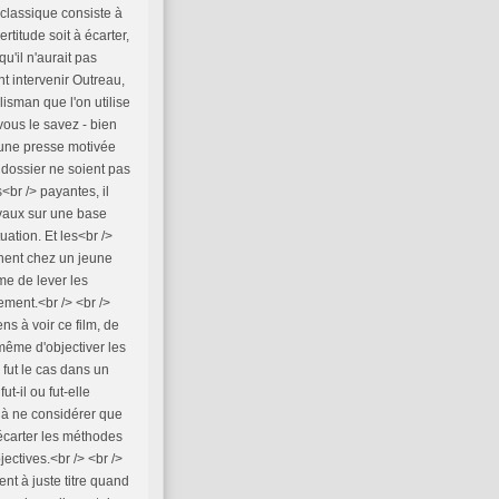
 classique consiste à
rtitude soit à écarter,
qu'il n'aurait pas
t intervenir Outreau,
isman que l'on utilise
 vous le savez - bien
 une presse motivée
 dossier ne soient pas
<br /> payantes, il
avaux sur une base
uation. Et les<br />
nnent chez un jeune
ême de lever les
ement.<br /> <br />
ens à voir ce film, de
 même d'objectiver les
 fut le cas dans un
ut-il ou fut-elle
 à ne considérer que
 écarter les méthodes
ectives.<br /> <br />
nt à juste titre quand