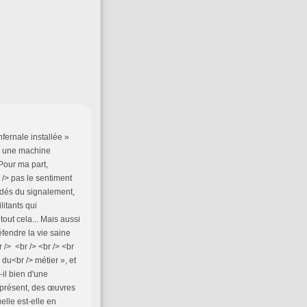
nfernale installée »
 à une machine
 Pour ma part,
 /> pas le sentiment
édés du signalement,
itants qui
tout cela... Mais aussi
fendre la vie saine
 /> <br /> <br /> <br
 du<br /> métier », et
-il bien d'une
'à présent, des œuvres
elle est-elle en