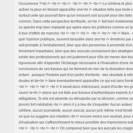
l'occurrence ?<br /> <br /> <br /> <br /> <br /> <br /> Le schéma le plus
activer la peur en faisant apparaître une<br /> situation telle que toute ce
surtout celle qui pourrait faire qu'un innocent soit accusé pour des faits 
commis. Dans cette perspective terrifiante, on<br /> fait bien évidemmen
ce spectre trop bien implanté qui opère dans les prétoires comme un tal
à tour d'effets de manche.<br /> <br /> <br /> <br /> <br /> <br /> Mais -
que l'opinion publique, souvent taraudée dans ses<br /> émotions par
soit prompte à l'emballement, bien que des personnes à proximité d'un
forcément impartiales, bien que des avocats connaissent des stratégies
existe des professionnels qui ont justement pour rôle de mener des tr
rigoureuse afin d'apporter l'éclairage nécessaire à l'évaluation d'une sit
conclusions de ces travaux qui ne tiennent en rien de la divination do
enfant - puisque l'histoire part d'un jardin d'enfants - des résultats à m
doutes et de<br /> faire éventuellement apparaître ce qui est sans fond
<br /> <br /> <br /> <br /> Il serait donc intéressant, avant d'inciter les g
savoir la<br /> place qui est faite aux travaux d'authentiques experts à
allégations. Si elle est absente ou dénaturée par la dérision, comme ce
procès fort médiatisé,<br /> alors il y a lieu de s'inquiéter. Aucun auteur, f
célèbre, aucun journaliste, aucun avocat, aucun juré même n'est fondé
ce que lui suggère son intuition,<br /> encore moins son souhait, pour
d'évaluation qui s'affranchissent le mieux possible des impressions subj
<br /> <br /> <br /> <br /> On comprend bien que les avocats les craigne