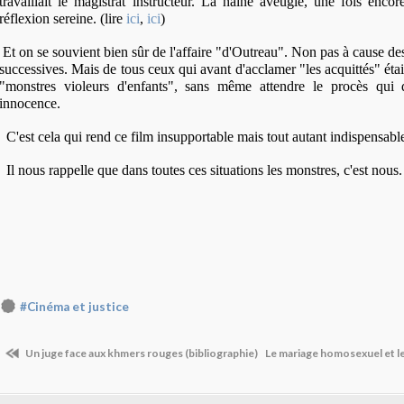
travaillait le magistrat instructeur. La haine aveugle, une fois encore
réflexion sereine. (lire
ici
,
ici
)
Et on se souvient bien sûr de l'affaire "d'Outreau". Non pas à cause des
successives. Mais de tous ceux qui avant d'acclamer "les acquittés" étai
"monstres violeurs d'enfants", sans même attendre le procès qui d
innocence.
C'est cela qui rend ce film insupportable mais tout autant indispensabl
Il nous rappelle que dans toutes ces situations les monstres, c'est nous.
#Cinéma et justice
Un juge face aux khmers rouges (bibliographie)
Le mariage homosexuel et le