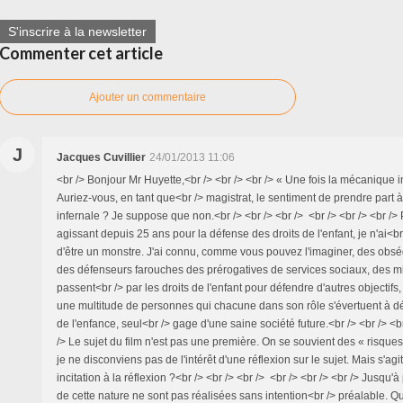
S'inscrire à la newsletter
Commenter cet article
Ajouter un commentaire
J
Jacques Cuvillier
24/01/2013 11:06
<br /> Bonjour Mr Huyette,<br /> <br /> <br /> « Une fois la mécanique i
Auriez-vous, en tant que<br /> magistrat, le sentiment de prendre part
infernale ? Je suppose que non.<br /> <br /> <br /> <br /> <br /> <br />
agissant depuis 25 ans pour la défense des droits de l'enfant, je n'ai<br
d'être un monstre. J'ai connu, comme vous pouvez l'imaginer, des obs
des défenseurs farouches des prérogatives de services sociaux, des mil
passent<br /> par les droits de l'enfant pour défendre d'autres objectifs, 
une multitude de personnes qui chacune dans son rôle s'évertuent à dé
de l'enfance, seul<br /> gage d'une saine société future.<br /> <br /> <br
/> Le sujet du film n'est pas une première. On se souvient des « risques
je ne disconviens pas de l'intérêt d'une réflexion sur le sujet. Mais s'agit
incitation à la réflexion ?<br /> <br /> <br /> <br /> <br /> <br /> Jusqu
de cette nature ne sont pas réalisées sans intention<br /> préalable. Qu