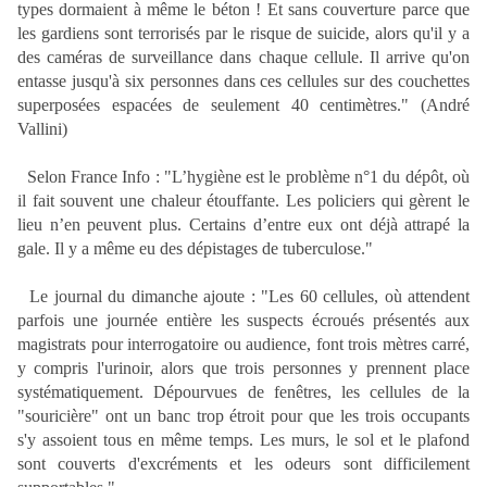
types dormaient à même le béton ! Et sans couverture parce que
les gardiens sont terrorisés par le risque de suicide, alors qu'il y a
des caméras de surveillance dans chaque cellule. Il arrive qu'on
entasse jusqu'à six personnes dans ces cellules sur des couchettes
superposées espacées de seulement 40 centimètres." (André
Vallini)
Selon France Info : "L’hygiène est le problème n°1 du dépôt, où
il fait souvent une chaleur étouffante. Les policiers qui gèrent le
lieu n’en peuvent plus. Certains d’entre eux ont déjà attrapé la
gale. Il y a même eu des dépistages de tuberculose."
Le journal du dimanche ajoute : "Les 60 cellules, où attendent
parfois une journée entière les suspects écroués présentés aux
magistrats pour interrogatoire ou audience, font trois mètres carré,
y compris l'urinoir, alors que trois personnes y prennent place
systématiquement. Dépourvues de fenêtres, les cellules de la
"souricière" ont un banc trop étroit pour que les trois occupants
s'y assoient tous en même temps. Les murs, le sol et le plafond
sont couverts d'excréments et les odeurs sont difficilement