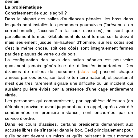
demain.
La problématique
Concrètement de quoi s'agit-il ?
Dans la plupart des salles d'audiences pénales, les boxs dans
lesquels sont installés les personnes poursuivies ("prévenus" en
correctionnelle, "accusés" à la cour d'assises), ne sont que
partiellement fermés. Globalement, ils sont fermés sur le devant
mais seulement jusque mi-hauteur d'homme, sur les côtés soit
c'est la même chose, soit ces côtés sont intégralement fermés
par des plaques de verre ou de bois.
La configuration des boxs des salles pénales est peu voire
quasiment jamais génératrice de difficultés importantes. Des
dizaines de milliers de personne (
stats ici
) passent chaque
années par ces boxs, sur tout le territoire national, et pourtant il
n'est que très rarement signalé une difficulté ou un incident qui
auraient pu être évités par la présence d'une cage entièrement
vitrée.
Les personnes qui comparaissent, par hypothèse détenues (en
détention provisoire avant jugement ou, en appel, après avoir été
condamnées en première instance, sont encadrées par un
service d'ordre.
Dans les cours d'assises, certains présidents demandent aux
accusés libres de s'installer dans le box. Ceci principalement pour
qu'ils soient devant un micro et qu'ils puissent à tout moment