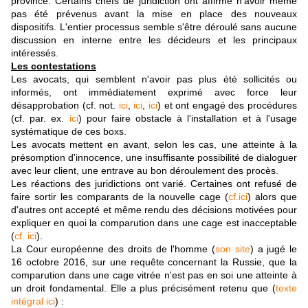
province. Certains chefs de juridiction ont affirmé n'avoir même
pas été prévenus avant la mise en place des nouveaux
dispositifs. L'entier processus semble s'être déroulé sans aucune
discussion en interne entre les décideurs et les principaux
intéressés.
Les contestations
Les avocats, qui semblent n'avoir pas plus été sollicités ou
informés, ont immédiatement exprimé avec force leur
désapprobation (cf. not.
ici
,
ici
,
ici
) et ont engagé des procédures
(cf. par. ex.
ici
) pour faire obstacle à l'installation et à l'usage
systématique de ces boxs.
Les avocats mettent en avant, selon les cas, une atteinte à la
présomption d'innocence, une insuffisante possibilité de dialoguer
avec leur client, une entrave au bon déroulement des procès.
Les réactions des juridictions ont varié. Certaines ont refusé de
faire sortir les comparants de la nouvelle cage (
cf.ici
) alors que
d'autres ont accepté et même rendu des décisions motivées pour
expliquer en quoi la comparution dans une cage est inacceptable
(
cf. ici
).
La Cour européenne des droits de l'homme (
son site
) a jugé le
16 octobre 2016, sur une requête concernant la Russie, que la
comparution dans une cage vitrée n'est pas en soi une atteinte à
un droit fondamental. Elle a plus précisément retenu que (
texte
intégral ici
) :