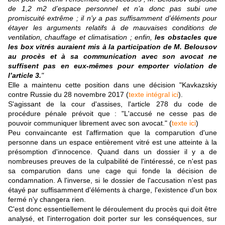
de 1,2 m2 d’espace personnel et n’a donc pas subi une
promiscuité extrême ; il n’y a pas suffisamment d’éléments pour
étayer les arguments relatifs à de mauvaises conditions de
ventilation, chauffage et climatisation ; enfin,
les obstacles que
les box vitrés auraient mis à la participation de M. Belousov
au procès et à sa communication avec son avocat ne
suffisent pas en eux-mêmes pour emporter violation de
l’article 3.
"
Elle a maintenu cette position dans une décision "Kavkazskiy
contre Russie du 28 novembre 2017 (
texte intégral ici
).
S'agissant de la cour d'assises, l'article 278 du code de
procédure pénale prévoit que : "L'accusé ne cesse pas de
pouvoir communiquer librement avec son avocat." (
texte ici
)
Peu convaincante est l'affirmation que la comparution d'une
personne dans un espace entièrement vitré est une atteinte à la
présomption d'innocence. Quand dans un dossier il y a de
nombreuses preuves de la culpabilité de l'intéressé, ce n'est pas
sa comparution dans une cage qui fonde la décision de
condamnation. A l'inverse, si le dossier de l'accusation n'est pas
étayé par suffisamment d'éléments à charge, l'existence d'un box
fermé n'y changera rien.
C'est donc essentiellement le déroulement du procès qui doit être
analysé, et l'interrogation doit porter sur les conséquences, sur