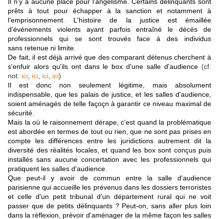
Il n'y a aucune place pour l'angélisme. Certains délinquants sont
prêts à tout pour échapper à la sanction et notamment à
l'emprisonnement. L'histoire de la justice est émaillée
d’événements violents ayant parfois entraîné le décès de
professionnels qui se sont trouvés face à des individus
sans retenue ni limite.
De fait, il est déjà arrivé que des comparant détenus cherchent à
s'enfuir alors qu'ils ont dans le box d'une salle d'audience
(cf.
not.
ici
,
ici
,
ici
,
ici
)
Il est donc non seulement légitime, mais absolument
indispensable, que les palais de justice, et les salles d'audience,
soient aménagés de telle façoçn à garantir ce niveau maximal de
sécurité.
Mais la où le raisonnement dérape, c'est quand la problématique
est abordée en termes de tout ou rien, que ne sont pas prises en
compte les différences entre les juridictions autrement dit la
diversité des réalités locales, et quand les box sont conçus puis
installés sans aucune concertation avec les professionnels qui
pratiquent les salles d'audience.
Que peut-il y avoir de commun entre la salle d'audience
parisienne qui accueille les prévenus dans les dossiers terroristes
et celle d'un petit tribunal d'un département rural qui ne voit
passer que de petits délinquants ? Peut-on, sans aller plus loin
dans la réflexion, prévoir d'aménager de la même façon les salles