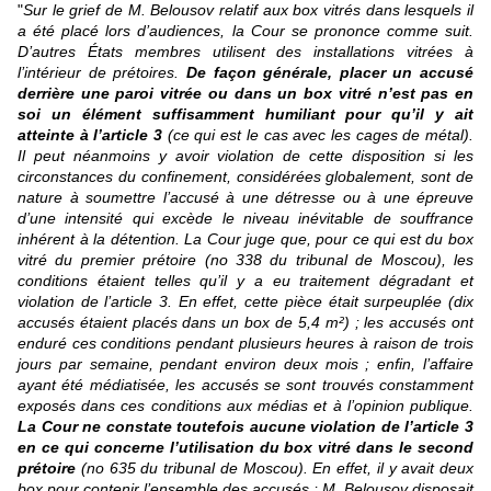
"
Sur le grief de M. Belousov relatif aux box vitrés dans lesquels il
a été placé lors d’audiences, la Cour se prononce comme suit.
D’autres États membres utilisent des installations vitrées à
l’intérieur de prétoires.
De façon générale, placer un accusé
derrière une paroi vitrée ou dans un box vitré n’est pas en
soi un élément suffisamment humiliant pour qu’il y ait
atteinte à l’article 3
(ce qui est le cas avec les cages de métal).
Il peut néanmoins y avoir violation de cette disposition si les
circonstances du confinement, considérées globalement, sont de
nature à soumettre l’accusé à une détresse ou à une épreuve
d’une intensité qui excède le niveau inévitable de souffrance
inhérent à la détention. La Cour juge que, pour ce qui est du box
vitré du premier prétoire (no 338 du tribunal de Moscou), les
conditions étaient telles qu’il y a eu traitement dégradant et
violation de l’article 3. En effet, cette pièce était surpeuplée (dix
accusés étaient placés dans un box de 5,4 m²) ; les accusés ont
enduré ces conditions pendant plusieurs heures à raison de trois
jours par semaine, pendant environ deux mois ; enfin, l’affaire
ayant été médiatisée, les accusés se sont trouvés constamment
exposés dans ces conditions aux médias et à l’opinion publique.
La Cour ne constate toutefois aucune violation de l’article 3
en ce qui concerne l’utilisation du box vitré dans le second
prétoire
(no 635 du tribunal de Moscou). En effet, il y avait deux
box pour contenir l’ensemble des accusés ; M. Belousov disposait