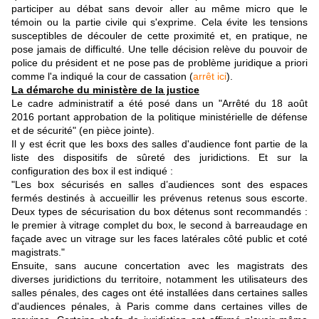
participer au débat sans devoir aller au même micro que le
témoin ou la partie civile qui s'exprime. Cela évite les tensions
susceptibles de découler de cette proximité et, en pratique, ne
pose jamais de difficulté. Une telle décision relève du pouvoir de
police du président et ne pose pas de problème juridique a priori
comme l'a indiqué la cour de cassation (
arrêt ici
).
La démarche du ministère de la justice
Le cadre administratif a été posé dans un "Arrêté du 18 août
2016 portant approbation de la politique ministérielle de défense
et de sécurité" (en pièce jointe).
Il y est écrit que les boxs des salles d'audience font partie de la
liste des dispositifs de sûreté des juridictions. Et sur la
configuration des box il est indiqué :
"Les box sécurisés en salles d’audiences sont des espaces
fermés destinés à accueillir les prévenus retenus sous escorte.
Deux types de sécurisation du box détenus sont recommandés :
le premier à vitrage complet du box, le second à barreaudage en
façade avec un vitrage sur les faces latérales côté public et coté
magistrats."
Ensuite, sans aucune concertation avec les magistrats des
diverses juridictions du territoire, notamment les utilisateurs des
salles pénales, des cages ont été installées dans certaines salles
d'audiences pénales, à Paris comme dans certaines villes de