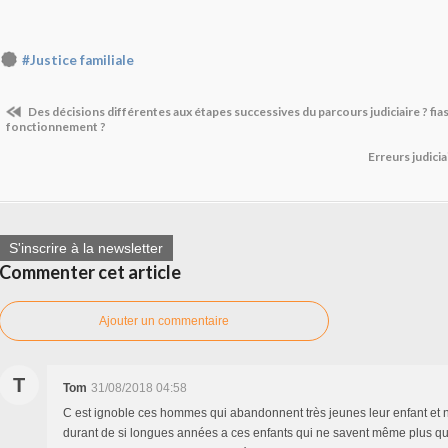
#Justice familiale
Des décisions différentes aux étapes successives du parcours judiciaire ? fi
fonctionnement ?
Erreurs judicia
S'inscrire à la newsletter
Commenter cet article
Ajouter un commentaire
T
Tom
31/08/2018 04:58
C est ignoble ces hommes qui abandonnent très jeunes leur enfant et n
durant de si longues années a ces enfants qui ne savent même plus qui e