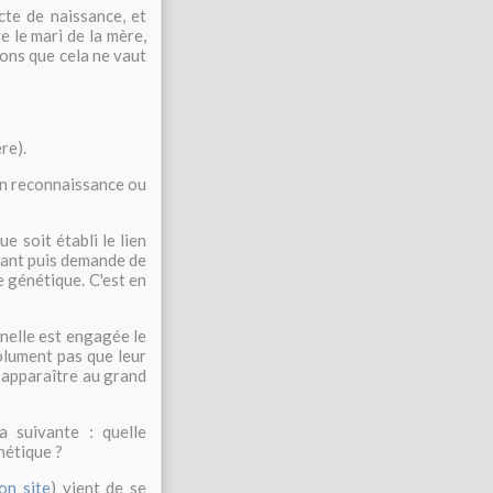
acte de naissance, et
 le mari de la mère,
ions que cela ne vaut
re).
 en reconnaissance ou
ue soit établi le lien
nfant puis demande de
se génétique. C'est en
rnelle est engagée le
solument pas que leur
ra apparaître au grand
a suivante : quelle
nétique ?
on site
) vient de se