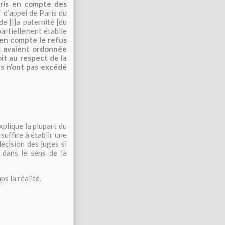
pris en compte des
ur d’appel de Paris du
e [l]a paternité
[du
partiellement établie
en compte le refus
s avaient ordonnée
oit au respect de la
nes n’ont pas excédé
explique la plupart du
suffire à établir une
décision des juges si
 dans le sens de la
ps la réalité.