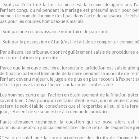
- Soit par l'effet de la loi : la mère est la femme désignée ans l'
l'enfant conçu ou né pendant la mariage est présumé avoir pour père
même si le nom de l'homme n'est pas dans l'acte de naissance. Précis
pas pour les couples homosexuels mariés.
- Soit par une reconnaissance volontaire de paternité.
- Soit par la possession d'état (c'est le fait de se comporter comme pè
Par ailleurs, les tribunaux sont régulièrement saisis de procédures
en contestation de paternité.
Parce que la preuve est libre, lorsqu'une juridiction est saisie afin q
de filiation paternel (demande de la mère pendant la minorité de l'e
l'enfant devenu majeur), le juge a de plus en plus recours à l'experti
effet la preuve la plus efficace, car la moins contestable.
Les hommes contre qui l'action en établissement de la filiation pate
savent bien. C'est pourquoi certains d'entre eux, qui ne veulent ab
paternité soit établie, conscients que si l'expertise a lieu, elle la fe
jour, refusent de se soumettre à la demande judiciaire.
Faute d'examen technique, la question qui se pose alors est l
conclusion peut-on judiciairement tirer de ce refus de l'expertise gé
C'est à ce sujet que la cour européenne des droits de l'homme (
s