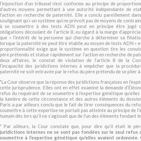
l’injonction d’un tribunal n’est conforme au principe de proportionn
d’autres moyens permettant à une autorité indépendante de sta
l’action en recherche de paternité. Elle a conclu pareillement dans
soulignant qu’«
un
système qui ne prévoit pas de moyens de contrain
à se soumettre à des tests ADN peut en principe être jugé c
obligations découlant de l’article 8, eu égard à la marge d’apprécia
que «
l’intérêt de la personne qui cherche à déterminer sa filiati
lorsque la paternité ne peut être établie au moyen de tests ADN
» 
proportionnalité exige que le système en question tire les consé
père prétendu et statue rapidement sur l’action en recherche de pat
deux affaires, le constat de violation de l’article 8 de la Co
l’incapacité des juridictions internes à empêcher que la procédu
paternité ne soit entravée par le refus du père prétendu de se plier à
"La Cour observe que la réponse des juridictions françaises en l’esp
cette jurisprudence. Elles ont en effet examiné la demande d’Éléon
refus du requérant de se soumettre à l’expertise génétique qu’elles
la lumière de cette circonstance et des autres éléments du dossier
Paris a par ailleurs conclu que le fait de tirer conséquences du ref
soumettre à cette expertise ne portait pas atteinte au principe de l’i
humain dès lors qu’il ne s’agissait que de l’un des éléments fondant l
"
Par ailleurs, la Cour constate que, pour dire qu’il était le pè
juridictions internes ne se sont pas fondées sur le seul refus
soumettre à l’expertise génétique qu’elles avaient ordonnée. 