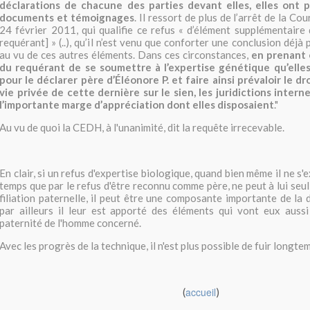
déclarations de chacune des parties devant elles, elles ont 
documents et témoignages
. Il ressort de plus de l’arrêt de la Co
24 février 2011, qui qualifie ce refus «
d’élément supplémentaire d
requérant] » (..), qu’il n’est venu que conforter une conclusion déjà 
au vu de ces autres éléments.
Dans ces circonstances,
en prenant 
du requérant de se soumettre à l’expertise génétique qu’elle
pour le déclarer père d’Éléonore P.
et faire ainsi prévaloir le dr
vie privée de cette dernière sur le sien, les juridictions inter
l’importante marge d’appréciation dont elles disposaient
.
"
Au vu de quoi la CEDH, à l'unanimité, dit la requête irrecevable.
En clair, si un refus d'expertise biologique, quand bien même il ne s'
temps que par le refus d'être reconnu comme père, ne peut à lui seul 
filiation paternelle, il peut être une composante importante de la 
par ailleurs il leur est apporté des éléments qui vont eux aussi
paternité de l'homme concerné.
Avec les progrès de la technique, il n'est plus possible de fuir longtem
accueil
(
)