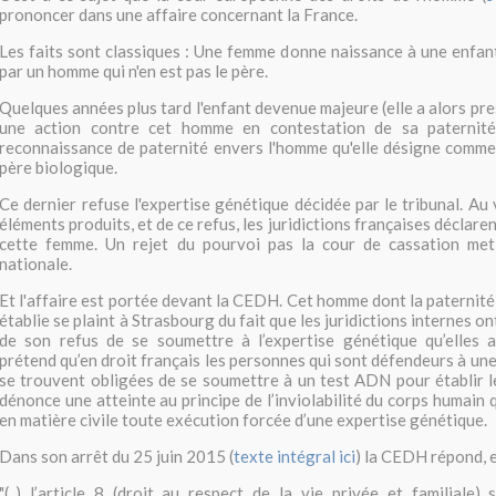
prononcer dans une affaire concernant la France.
Les faits sont classiques : Une femme donne naissance à une enfan
par un homme qui n'en est pas le père.
Quelques années plus tard l'enfant devenue majeure (elle a alors pr
une action contre cet homme en contestation de sa paternité
reconnaissance de paternité envers l'homme qu'elle désigne comme
père biologique.
Ce dernier refuse l'expertise génétique décidée par le tribunal. Au
éléments produits, et de ce refus, les juridictions françaises déclar
cette femme. Un rejet du pourvoi pas la cour de cassation met
nationale.
Et l'affaire est portée devant la CEDH. Cet homme dont la paternité
établie se plaint à Strasbourg du fait que les juridictions internes o
de son refus de se soumettre à l’expertise génétique qu’elles a
prétend qu’en droit français les personnes qui sont défendeurs à une
se trouvent obligées de se soumettre à un test ADN pour établir le
dénonce une atteinte au principe de l’inviolabilité du corps humain qu
en matière civile toute exécution forcée d’une expertise génétique.
Dans son arrêt du 25 juin 2015 (
texte intégral ici
) la CEDH répond, e
"
(..) l’article 8 (droit au respect de la vie privée et familiale) 