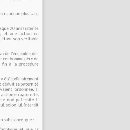
t reconnue plus tard
esque 20 ans) intente
, et une action en
 étant son véritable
 vu de l'ensemble des
ent cet homme père de
 fin à la procédure
 a été judiciairement
nt déduit sa paternité
vaient ordonnée. Il
 action en paternité,
ur non-paternité. Il
i, selon lui, interdit
n substance, que :
s’applique et que la