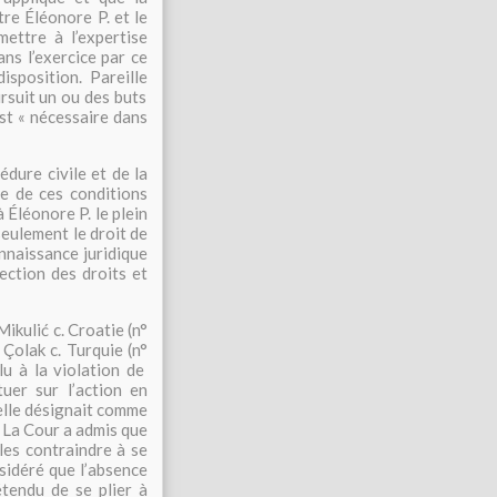
tre Éléonore P. et le
ettre à l’expertise
ns l’exercice par ce
isposition. Pareille
ursuit un ou des buts
st « nécessaire dans
édure civile et de la
re de ces conditions
 Éléonore P. le plein
seulement le droit de
connaissance juridique
ection des droits et
Mikulić c. Croatie
(n
°
 Çolak c. Turquie
(n
°
lu à la violation de
tuer sur l’action en
’elle désignait comme
. La Cour a admis
que
 les contraindre à se
sidéré que l’absence
tendu de se plier à