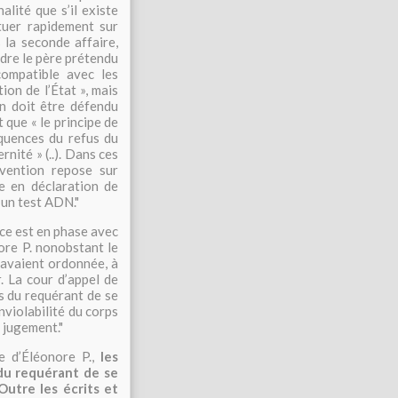
alité que s’il existe
tuer rapidement sur
 la seconde affaire,
dre le père prétendu
ompatible avec les
tion de l’État
», mais
on doit être défendu
et que
«
le principe de
quences du refus du
ernité
» (
..
). Dans ces
nvention repose sur
re en déclaration de
 un test ADN."
èce est en phase avec
ore P. nonobstant le
 avaient ordonnée, à
. La cour d’appel de
us du requérant de se
nviolabilité du corps
e jugement."
re d’Éléonore P.,
les
 du requérant de se
Outre les écrits et