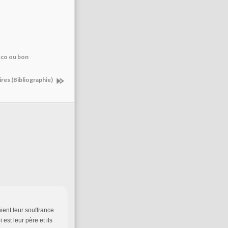
asco ou bon
ires (Bibliographie)
ient leur souffrance
st leur père et ils