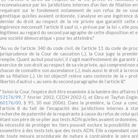
reconnaissance par les juridictions internes d’un lien de filiation en
requérant sur le fondement notamment de son refus de se soum
génétique qu’elles avaient ordonnée, s’analyse en une ingérence da
dernier du droit au respect de la vie privée que garantit cette d
ingérence méconnaît l’article 8 sauf si, « prévue par la loi », elle po
légitimes au regard du second paragraphe de cette disposition et e
une société démocratique » pour les atteindre.
"
"
Au vu de l’article 340 du code civil, de l’article 11 du code de proc
jurisprudence de la Cour de cassation (..
), la Cour juge la premiè
remplie. Quant au but poursuivi, il s’agit manifestement de garantir à
exercice de son droit au respect de sa vie privée, qui comprend non 
chacun de connaître son ascendance (..
), mais aussi le droit à la re
de sa filiation (..
). Un tel objectif relève sans conteste de la «
prot
libertés d’autrui
», au sens du second paragraphe de l’article 8.
"
"
Selon la Cour, l’espèce doit être examinée à la lumière des affaires
53176/99
, 7 février 2002, CEDH 2002
‑
I), et
Ebru et Tayfun Engin
60176/00
, §
95, 30 mai 2006). Dans la première,
la Cour a conc
l’article 8 du fait de l’incapacité des juridictions internes à sta
recherche de paternité de la requérante à cause du refus de celui qu
étant son père de se plier aux tests ADN qu’elles avaient ordonnées
la nécessité de protéger les tiers pouvait exclure la possibilité de
soumettre à des tests tels que des tests ADN.
Elle a cependant con
de toute mesure procédurale de nature à contraindre le père pré