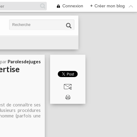
Connexion
+
Créer mon blog
 par
Parolesdejuges
ertise
est de connaître ses
plusieurs procédures
n homme (parfois une