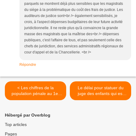
parquets se montrent déjà plus sensibles que les magistrats
du siège à la problématique du coût des frais de justice. Les
auditeurs de justice sont<br /> également sensibilisés, je
crois, à l'aspect dépenses budgétaires de leur future activité
juridictionnelle. Il ne reste plus qu'à convaincre la grande
masse des magistrats que la maîtrise des<br /> dépenses
publiques, c'est l'affaire de tous, et pas seulement celle des
chefs de juridiction, des services administratifs régionaux de
cour d'appel et de la Chancellerie. <br />
Répondre
< Les chiffres de la
Le délai pour statuer du
population pénale au 1er
juge des enfants qui est
octobre 2013
saisi après décision
provisoire du ministère
public (jurisprudence) >
Hébergé par Overblog
Top articles
Pages