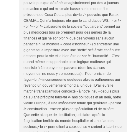
pouvoir puisque détrônés magistralement par des « joueurs
de casino » qui ont mis main basse sur le monde ! Le
président de Coca Cola a plus de<br /> pouvoirs que Barak
OBAMA... Qui n’a toujours été que le candidat de WS…<br />
<br /> <br /> L’absurdité de la société "tout argent" permet au
plus médiocres (qui se prennent pour des génies de la
finances et qui ne sont<br /> que des voyous sans aucun
panache ni le moindre « code d’honneur ») d’entretenir une
gigantesque imposture avec une "dette" scélérate et dénuée
de sens pour la vie et le bien être de<br /> l'humanité... C'est
quand même insupportable cette logique mafieuse qui
consiste à faire payer les pauvres (dont les classes
moyennes, ne nous y trompons pas)... Pour enrichir de
façon<br /> inconséquente quelques abrutis pathogènes qui
rêvent d’un gouvernement mondial unique ! D’ailleurs le
marché transatlantique concocté - à notre insu - depuis plus
de 10 ans précipite tous<br /> nos politiques et au delà, notre
vieille Europe, à une inféodation totale qui génèrera - par<br
/> construction - encore plus de spéculation et de misère…
Que cette attaque de l’institution judiciaire, après la
fragilisation terrible du monde hospitalier et tant d’autres
secteurs,<br /> permettent à ceux qui se « croient à l’abri » de