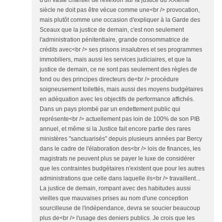
d'un vaste chantier de réflexion sur la justice du XXIème
siècle ne doit pas être vécue comme une<br /> provocation,
mais plutôt comme une occasion d'expliquer à la Garde des
Sceaux que la justice de demain, c'est non seulement
l'administration pénitentiaire, grande consommatrice de
crédits avec<br /> ses prisons insalubres et ses programmes
immobiliers, mais aussi les services judiciaires, et que la
justice de demain, ce ne sont pas seulement des règles de
fond ou des principes directeurs de<br /> procédure
soigneusement toilettés, mais aussi des moyens budgétaires
en adéquation avec les objectifs de performance affichés.
Dans un pays plombé par un endettement public qui
représente<br /> actuellement pas loin de 100% de son PIB
annuel, et même si la Justice fait encore partie des rares
ministères "sanctuarisés" depuis plusieurs années par Bercy
dans le cadre de l'élaboration des<br /> lois de finances, les
magistrats ne peuvent plus se payer le luxe de considérer
que les contraintes budgétaires n'existent que pour les autres
administrations que celle dans laquelle ils<br /> travaillent...
La justice de demain, rompant avec des habitudes aussi
vieilles que mauvaises prises au nom d'une conception
sourcilleuse de l'indépendance, devra se soucier beaucoup
plus de<br /> l'usage des deniers publics. Je crois que les