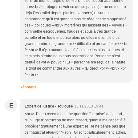
sortir de leur léthargie et de leurs illusions pour abandonner
leurs<br /> préjugés et voir ce qui se passe (la rue en montre
déjà l’essentiel depuis plusieurs années) et surtout
comprendre qu’il est grand temps de réagir et de s’opposer à
ces « politiques »<br /> mortifères qui laissent des « voyous »
commettre escroqueries, fraudes et abus à très grande
échelle et en toute impunité alors qu’elles mettent le plus
grand nombre en grande<br /> difficulté et précarité.<br /> <br
/> <br /> Il n’y a aucune fatalité à ce que les plus toxiques et
criminels d’entre nous nous asservissent. Personne n’est
dénué de<br /> pouvoir ! Et « personne n’a reçu de la nature
le droit de commander aux autres » (Diderot)<br /> <br /> <br
/> <br />
Répondre
E
Expert de justice - Toulouse
13/11/2013 19:41
<br /> J'ai eu récemment une question "surprise" de la part
d'un juge d'instruction de mon ressort, quant à ma capacité à
procéder gratuitement à une expertise. Je ne pense pas que
ce magistrat et/ou<br /> son TGI sont particulièrement ladres.