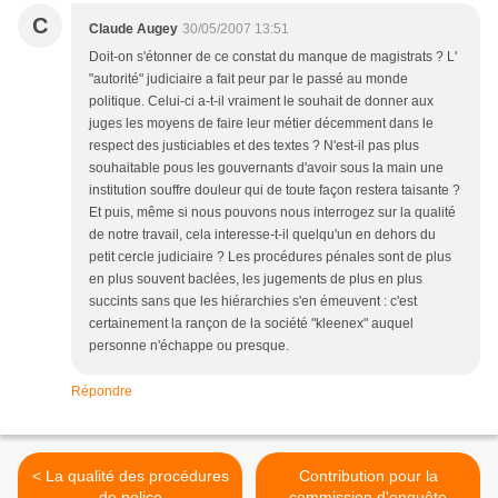
C
Claude Augey
30/05/2007 13:51
Doit-on s'étonner de ce constat du manque de magistrats ? L'
"autorité" judiciaire a fait peur par le passé au monde
politique. Celui-ci a-t-il vraiment le souhait de donner aux
juges les moyens de faire leur métier décemment dans le
respect des justiciables et des textes ? N'est-il pas plus
souhaitable pous les gouvernants d'avoir sous la main une
institution souffre douleur qui de toute façon restera taisante ?
Et puis, même si nous pouvons nous interrogez sur la qualité
de notre travail, cela interesse-t-il quelqu'un en dehors du
petit cercle judiciaire ? Les procédures pénales sont de plus
en plus souvent baclées, les jugements de plus en plus
succints sans que les hiérarchies s'en émeuvent : c'est
certainement la rançon de la société "kleenex" auquel
personne n'échappe ou presque.
Répondre
< La qualité des procédures
Contribution pour la
de police
commission d'enquête