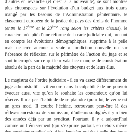
d’autres en revanche (et c’est là la nouveauté), se sont montrés
plus circonspects sur l’évolution d’un budget aux trois quarts
mangé par les besoins de l’Administration pénitentiaire, le
classement européen de la justice du pays des droits de l’homme
ème
ème
(
entre le 17
et le 23
rang selon les critères choisis
), le
caractère précipité d’une réforme de la carte judiciaire qui, prenant
en compte les évolutions démographiques, supprime à la pelle
mais ne crée aucune « vraie » juridiction nouvelle ou sur
l’absence de réflexion sur le périmètre de l’action du juge et se
sont interrogés sur ce qui leur valait ce manque de considération
absolu de la part de la majorité des citoyens et de leurs élus.
Le magistrat de l’ordre judiciaire - il en va assez différemment du
juge administratif – vit encore dans la culpabilité de ne pouvoir
évacuer aussi vite qu’on le souhaite les contentieux qu’on lui
réserve. Il n’a pas l’habitude de se plaindre (pour lui, le verbe est
un gros mot). Il courbe l’échine, retrouvant peut
-
être là des
réflexes ancestraux de soumission, d’ailleurs soulignés il y a bien
des années déjà par un syndicat. Pourtant, il y a aujourd’hui
comme un frémissement (qui s’exprime partout, en dehors même
des enceintes syndicales). Ainsi,lamisère qui était celle des juges