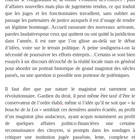
d’affaires nouvelles mais plus de jugements rendus, ce qui traduit
que les juges et les fonctionnaires travaillent, sans oublier au
passage les partenaires de justice auxquels il est d’usage de rendre
un légitime hommage. Accueil rassurant des nouveaux arrivants,
paroles laudativespour ceux qui quittent ou ont quitté la juridiction
dans l’année, il est rare que l’on glisse au-delà sur le débat
d’idées, voire sur le terrain politique. A peine soulignera-t-on la
nécessité de poursuivre les efforts entrepris…Certains se sont bien
essayés à un discours décroché de la réalité locale mais en général
pour aborder un portrait historique de grand magistrat des siècles
passés, ou une question si possible non porteuse de polémiques.
Il faut dire que par nature le magistrat est rarement un
révolutionnaire. Gardien du droit
,
il peut même être taxé d’être le
conservateur de l’ordre établi
,
même si l’idée qu’il ne soit que «
la
bouche de la Loi
» semblait ces dernières années écartée, au profit
d’un magistrat plus audacieux, ayant acquis notamment au profit
de quelques affaires politico-financières une certaine
reconnaissance des citoyens, si prompts dans les sondages à
critiquer une institution jugée passéiste, lente, complexe et