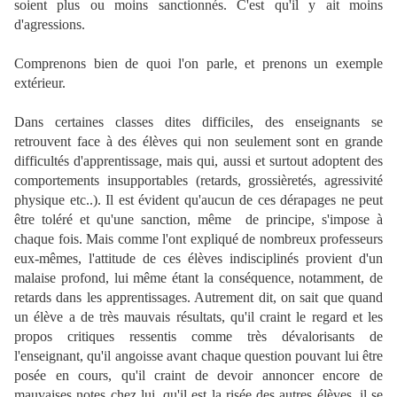
soient plus ou moins sanctionnés. C'est qu'il y ait moins
d'agressions.
Comprenons bien de quoi l'on parle, et prenons un exemple
extérieur.
Dans certaines classes dites difficiles, des enseignants se
retrouvent face à des élèves qui non seulement sont en grande
difficultés d'apprentissage, mais qui, aussi et surtout adoptent des
comportements insupportables (retards, grossièretés, agressivité
physique etc..). Il est évident qu'aucun de ces dérapages ne peut
être toléré et qu'une sanction, même de principe, s'impose à
chaque fois. Mais comme l'ont expliqué de nombreux professeurs
eux-mêmes, l'attitude de ces élèves indisciplinés provient d'un
malaise profond, lui même étant la conséquence, notamment, de
retards dans les apprentissages. Autrement dit, on sait que quand
un élève a de très mauvais résultats, qu'il craint le regard et les
propos critiques ressentis comme très dévalorisants de
l'enseignant, qu'il angoisse avant chaque question pouvant lui être
posée en cours, qu'il craint de devoir annoncer encore de
mauvaises notes chez lui, qu'il est la risée des autres élèves, il se