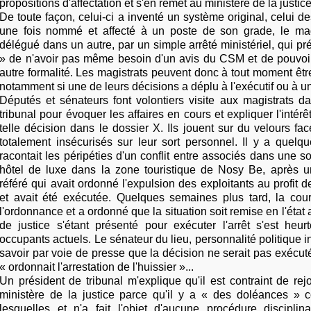
propositions d'affectation et s'en remet au ministère de la justice
De toute façon, celui-ci a inventé un système original, celui de
une fois nommé et affecté à un poste de son grade, le magi
délégué dans un autre, par un simple arrêté ministériel, qui pr
» de n'avoir pas même besoin d'un avis du CSM et de pouvoir
autre formalité. Les magistrats peuvent donc à tout moment être
notamment si une de leurs décisions a déplu à l'exécutif ou à un
Députés et sénateurs font volontiers visite aux magistrats d
tribunal pour évoquer les affaires en cours et expliquer l'intérêt
telle décision dans le dossier X. Ils jouent sur du velours fa
totalement insécurisés sur leur sort personnel. Il y a quelq
racontait les péripéties d'un conflit entre associés dans une so
hôtel de luxe dans la zone touristique de Nosy Be, après 
référé qui avait ordonné l'expulsion des exploitants au profit d
et avait été exécutée. Quelques semaines plus tard, la cour
l'ordonnance et a ordonné que la situation soit remise en l'état a
de justice s'étant présenté pour exécuter l'arrêt s'est heu
occupants actuels. Le sénateur du lieu, personnalité politique inf
savoir par voie de presse que la décision ne serait pas exécu
« ordonnait l'arrestation de l'huissier »...
Un président de tribunal m'explique qu'il est contraint de re
ministère de la justice parce qu'il y a « des doléances » co
lesquelles et n'a fait l'objet d'aucune procédure disciplina