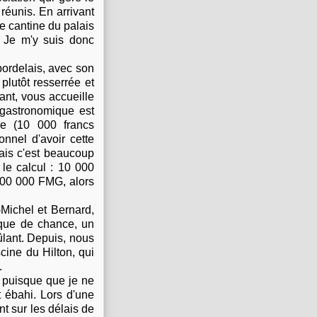
 réunis. En arrivant
ne cantine du palais
. Je m'y suis donc
bordelais, avec son
plutôt resserrée et
ant, vous accueille
gastronomique est
e (10 000 francs
onnel d'avoir cette
Mais c'est beaucoup
e le calcul : 10 000
200 000 FMG, alors
-Michel et Bernard,
nque de chance, un
ûlant. Depuis, nous
cine du Hilton, qui
.
e puisque que je ne
t ébahi. Lors d'une
nt sur les délais de