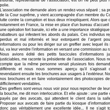
tribunal, représentante de l'association, est on ne peut plus r
polie.
L'association me demande alors un rendez-vous séparé ; sa pr
de la Cour suprême, y vient accompagnée d'un membre du Co
lutte contre la corruption et tous deux m'expliquent. Alors que 
notamment en France, la mise en place d'un bureau d'accueil
une opération fort banale, ici elle a une importance stratégique :
rabatteurs qui infestent les abords du palais. Ces individus r
perdus et mal informés et leur extorquent de l’argent pou
informations ou pour les diriger sur un greffier avec lequel ils 
lui, va leur vendre l'information en versant une commission au r
Nous avions édité des petits fascicules d'informations ju
justiciables, me raconte la présidente de l'association. Nou
compte que la même personne venait plusieurs fois deman
différents et nous nous sommes aperçu qu'il s'agissait d
revendaient ensuite les brochures aux usagers à l'extérieur. No
nos brochures et en faire volontairement des photocopies de
difficilement vendables.
Des greffiers sont venus nous voir pour nous reprocher de leur
la bouche, me dit mon interlocutrice. Et elle ajoute : une partie
payés par des avocats, qui attendent le client dans la sal
Proposer aux avocats de faire partie du kiosque d'informations
donc pas véritablement une excellente idée... Il ne s'agit t