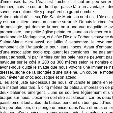
d'immenses baies. L'eau est fraîche et il faut un peu serrer
tremper, mais le courant froid qui passe là a un avantage : d
saveur exceptionnelle y prospèrent en grand nombre.
Autre endroit délicieux, l'île Sainte-Marie, au nord-est. L'île est
y est particulière, avec un charme suranné. Depuis le cimetière
de nostalgie, qui domine la mer, on a une vue magnifique av
promontoire, une petite église peinte en jaune au clocher en tui
ancienne de Madagascar, et à côté l'île aux Forbans couverte d
Sainte-Marie c'est aussi, de juillet à septembre, le royaume
remontent de l'Antarctique pour leurs noces. Avant d'embarq
d'une association écolo expliquent les consignes : ne pas arri
serait agressif, ni par l'arrière car les baleines ne peuvent pas 
naviguer sur le côté à 200 ou 300 mètres selon le nombre d'
avons-nous quitté le rivage que nous voyons une immense n
dresser, signe de la plongée d'une baleine. On coupe le mote
pour éviter un choc acoustique et on attend.
Elles sont juste au-dessous de nous, chuchote le pilote en r
Un instant plus tard, à cinq mètres du bateau, impression de p
deux baleines émergent. L'une se soulève légèrement et un 
braque sur nous. L'examen doit être satisfaisant, car les deux
paisiblement tout autour du bateau pendant un bon quart d'heur
Un peu plus loin, on plonge un micro dans l'eau et nous ente
baleines, d'une puissance impressionnante. La mélodie a 