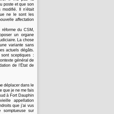
au poste et que son
modifié. Il n'était
ue ne le sont les
ouvelle affectation
de réforme du CSM,
roposer un organe
udiciaire. La chose
 une variante sans
les actuels dégâts.
 sont sceptiques :
 contexte général de
dation de l'État de
 me déplacer dans le
re que je ne me fais
u sud à Fort Dauphin
eille appellation
droits que j'ai vus
ue somptueuse sur