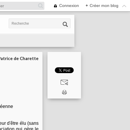
Connexion
+
Créer mon blog
Patrice de Charette
opéenne
eur d'être élu (sans
ociation qui gère le