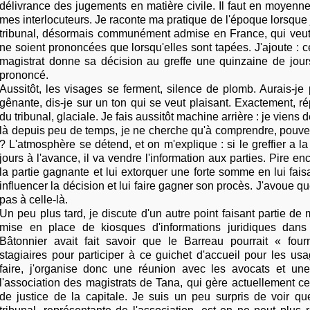
délivrance des jugements en matière civile. Il faut en moyenn
mes interlocuteurs. Je raconte ma pratique de l'époque lorsque j
tribunal, désormais communément admise en France, qui veut
ne soient prononcées que lorsqu'elles sont tapées. J'ajoute : 
magistrat donne sa décision au greffe une quinzaine de jour
prononcé.
Aussitôt, les visages se ferment, silence de plomb. Aurais-j
gênante, dis-je sur un ton qui se veut plaisant. Exactement, r
du tribunal, glaciale. Je fais aussitôt machine arrière : je viens de
là depuis peu de temps, je ne cherche qu'à comprendre, pouve
? L'atmosphère se détend, et on m'explique : si le greffier a la
jours à l'avance, il va vendre l'information aux parties. Pire enc
la partie gagnante et lui extorquer une forte somme en lui faisa
influencer la décision et lui faire gagner son procès. J'avoue q
pas à celle-là.
Un peu plus tard, je discute d'un autre point faisant partie d
mise en place de kiosques d'informations juridiques dans 
Bâtonnier avait fait savoir que le Barreau pourrait « fou
stagiaires pour participer à ce guichet d'accueil pour les us
faire, j'organise donc une réunion avec les avocats et un
l'association des magistrats de Tana, qui gère actuellement c
de justice de la capitale. Je suis un peu surpris de voir qu