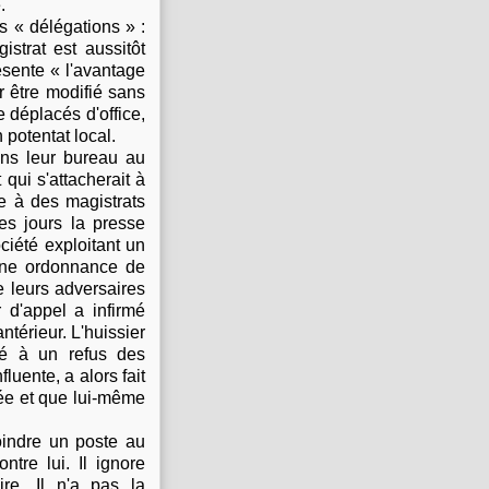
.
s « délégations » :
strat est aussitôt
ésente « l'avantage
 être modifié sans
 déplacés d'office,
 potentat local.
ans leur bureau au
 qui s'attacherait à
ce à des magistrats
ues jours la presse
ciété exploitant un
une ordonnance de
e leurs adversaires
 d'appel a infirmé
ntérieur. L'huissier
rté à un refus des
luente, a alors fait
tée et que lui-même
joindre un poste au
ntre lui. Il ignore
ire. Il n'a pas la