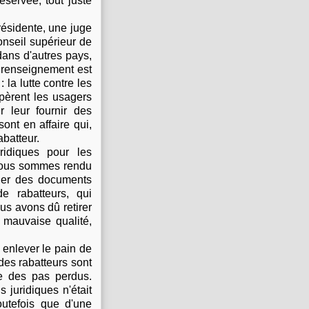
éservée, tout juste
ésidente, une juge
nseil supérieur de
dans d'autres pays,
 renseignement est
 la lutte contre les
epèrent les usagers
r leur fournir des
sont en affaire qui,
abatteur.
ridiques pour les
s nous sommes rendu
der des documents
e rabatteurs, qui
us avons dû retirer
 mauvaise qualité,
 enlever le pain de
 des rabatteurs sont
le des pas perdus.
 juridiques n'était
outefois que d'une