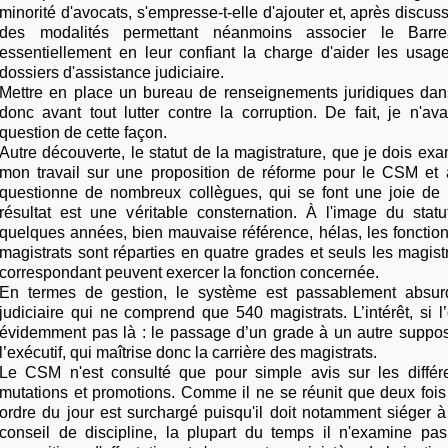
minorité d'avocats, s'empresse-t-elle d'ajouter et, après discus
des modalités permettant néanmoins associer le Barrea
essentiellement en leur confiant la charge d'aider les usag
dossiers d'assistance judiciaire.
Mettre en place un bureau de renseignements juridiques dans 
donc avant tout lutter contre la corruption. De fait, je n'a
question de cette façon.
Autre découverte, le statut de la magistrature, que je dois ex
mon travail sur une proposition de réforme pour le CSM et 
questionne de nombreux collègues, qui se font une joie de
résultat est une véritable consternation. À l'image du statu
quelques années, bien mauvaise référence, hélas, les fonctio
magistrats sont réparties en quatre grades et seuls les magist
correspondant peuvent exercer la fonction concernée.
En termes de gestion, le système est passablement absu
judiciaire qui ne comprend que 540 magistrats. L’intérêt, si l’
évidemment pas là : le passage d’un grade à un autre suppo
l’exécutif, qui maîtrise donc la carrière des magistrats.
Le CSM n'est consulté que pour simple avis sur les différ
mutations et promotions. Comme il ne se réunit que deux fois
ordre du jour est surchargé puisqu'il doit notamment siéger 
conseil de discipline, la plupart du temps il n'examine pas