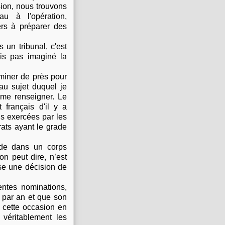
sion, nous trouvons
u à l'opération,
ers à préparer des
un tribunal, c'est
vais pas imaginé la
aminer de près pour
au sujet duquel je
 me renseigner. Le
t français d'il y a
ns exercées par les
rats ayant le grade
rde dans un corps
on peut dire, n’est
se une décision de
entes nominations,
 par an et que son
à cette occasion en
 véritablement les