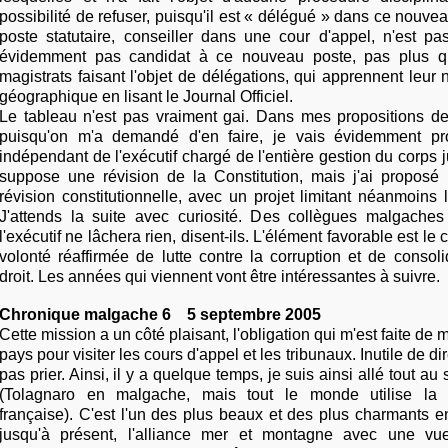
possibilité de refuser, puisqu'il est « délégué » dans ce nouve
poste statutaire, conseiller dans une cour d'appel, n'est pas 
évidemment pas candidat à ce nouveau poste, pas plus q
magistrats faisant l'objet de délégations, qui apprennent leur n
géographique en lisant le Journal Officiel.
Le tableau n'est pas vraiment gai. Dans mes propositions 
puisqu'on m'a demandé d'en faire, je vais évidemment p
indépendant de l'exécutif chargé de l'entière gestion du corps j
suppose une révision de la Constitution, mais j'ai proposé
révision constitutionnelle, avec un projet limitant néanmoins 
J'attends la suite avec curiosité. Des collègues malgaches
l'exécutif ne lâchera rien, disent-ils. L'élément favorable est le
volonté réaffirmée de lutte contre la corruption et de consoli
droit. Les années qui viennent vont être intéressantes à suivre.
Chronique malgache 6 5 septembre 2005
Cette mission a un côté plaisant, l'obligation qui m'est faite de
pays pour visiter les cours d'appel et les tribunaux. Inutile de di
pas prier. Ainsi, il y a quelque temps, je suis ainsi allé tout a
(Tolagnaro en malgache, mais tout le monde utilise la vi
française). C'est l'un des plus beaux et des plus charmants en
jusqu'à présent, l'alliance mer et montagne avec une v