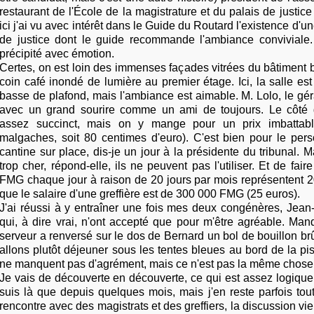
restaurant de l'École de la magistrature et du palais de justice
ici j'ai vu avec intérêt dans le Guide du Routard l'existence d'u
de justice dont le guide recommande l'ambiance conviviale
précipité avec émotion.
Certes, on est loin des immenses façades vitrées du bâtiment 
coin café inondé de lumière au premier étage. Ici, la salle est 
basse de plafond, mais l'ambiance est aimable. M. Lolo, le gér
avec un grand sourire comme un ami de toujours. Le côté 
assez succinct, mais on y mange pour un prix imbattabl
malgaches, soit 80 centimes d'euro). C'est bien pour le pers
cantine sur place, dis-je un jour à la présidente du tribunal. 
trop cher, répond-elle, ils ne peuvent pas l'utiliser. Et de fair
FMG chaque jour à raison de 20 jours par mois représentent 
que le salaire d'une greffière est de 300 000 FMG (25 euros).
J'ai réussi à y entraîner une fois mes deux congénères, Jean
qui, à dire vrai, n'ont accepté que pour m'être agréable. Ma
serveur a renversé sur le dos de Bernard un bol de bouillon br
allons plutôt déjeuner sous les tentes bleues au bord de la pis
ne manquent pas d'agrément, mais ce n'est pas la même chose
Je vais de découverte en découverte, ce qui est assez logiqu
suis là que depuis quelques mois, mais j'en reste parfois tou
rencontre avec des magistrats et des greffiers, la discussion vie