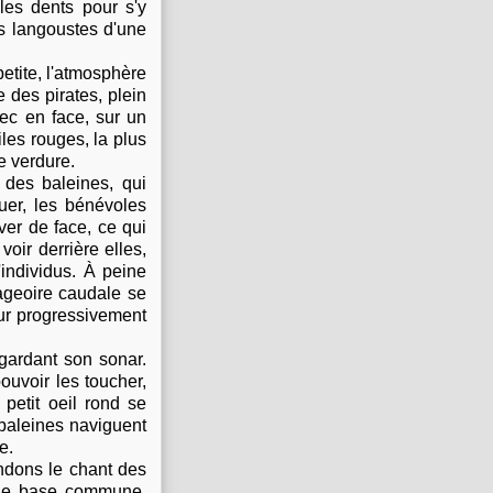
 les dents pour s'y
es langoustes d'une
 petite, l'atmosphère
 des pirates, plein
ec en face, sur un
les rouges, la plus
e verdure.
 des baleines, qui
uer, les bénévoles
ver de face, ce qui
voir derrière elles,
individus. À peine
ageoire caudale se
ur progressivement
egardant son sonar.
ouvoir les toucher,
petit oeil rond se
 baleines naviguent
e.
ndons le chant des
une base commune,