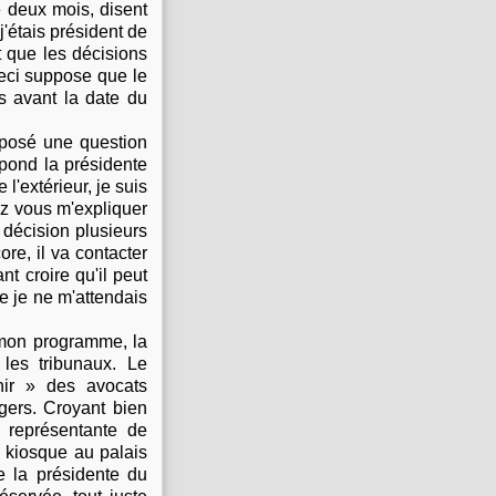
e deux mois, disent
'étais président de
 que les décisions
ceci suppose que le
s avant la date du
e posé une question
épond la présidente
 l'extérieur, je suis
z vous m'expliquer
 décision plusieurs
ore, il va contacter
nt croire qu'il peut
ue je ne m'attendais
e mon programme, la
les tribunaux. Le
rnir » des avocats
agers. Croyant bien
e représentante de
e kiosque au palais
e la présidente du