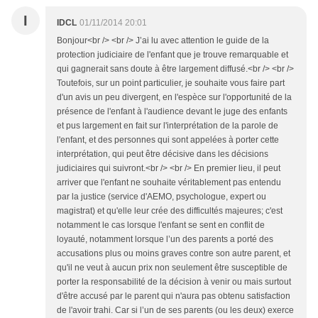
I
IDCL
01/11/2014 20:01
Bonjour<br /> <br /> J’ai lu avec attention le guide de la
protection judiciaire de l'enfant que je trouve remarquable et
qui gagnerait sans doute à être largement diffusé.<br /> <br />
Toutefois, sur un point particulier, je souhaite vous faire part
d'un avis un peu divergent, en l'espèce sur l'opportunité de la
présence de l'enfant à l'audience devant le juge des enfants
et pus largement en fait sur l'interprétation de la parole de
l'enfant, et des personnes qui sont appelées à porter cette
interprétation, qui peut être décisive dans les décisions
judiciaires qui suivront.<br /> <br /> En premier lieu, il peut
arriver que l'enfant ne souhaite véritablement pas entendu
par la justice (service d'AEMO, psychologue, expert ou
magistrat) et qu'elle leur crée des difficultés majeures; c'est
notamment le cas lorsque l'enfant se sent en conflit de
loyauté, notamment lorsque l’un des parents a porté des
accusations plus ou moins graves contre son autre parent, et
qu'il ne veut à aucun prix non seulement être susceptible de
porter la responsabilité de la décision à venir ou mais surtout
d'être accusé par le parent qui n'aura pas obtenu satisfaction
de l'avoir trahi. Car si l’un de ses parents (ou les deux) exerce