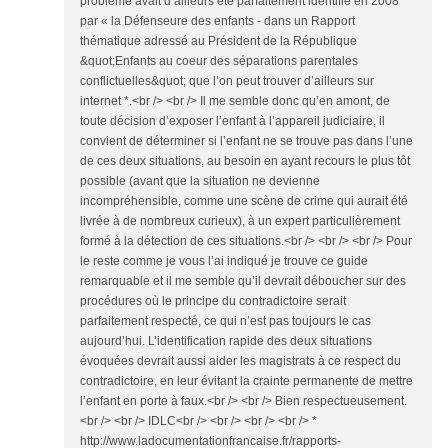
problème avait d’ailleurs été parfaitement identifié en 2008
par « la Défenseure des enfants - dans un Rapport
thématique adressé au Président de la République
&quot;Enfants au coeur des séparations parentales
conflictuelles&quot; que l’on peut trouver d’ailleurs sur
internet *.<br /> <br /> Il me semble donc qu’en amont, de
toute décision d’exposer l’enfant à l’appareil judiciaire, il
convient de déterminer si l’enfant ne se trouve pas dans l’une
de ces deux situations, au besoin en ayant recours le plus tôt
possible (avant que la situation ne devienne
incompréhensible, comme une scène de crime qui aurait été
livrée à de nombreux curieux), à un expert particulièrement
formé à la détection de ces situations.<br /> <br /> <br /> Pour
le reste comme je vous l’ai indiqué je trouve ce guide
remarquable et il me semble qu’il devrait déboucher sur des
procédures où le principe du contradictoire serait
parfaitement respecté, ce qui n’est pas toujours le cas
aujourd’hui. L’identification rapide des deux situations
évoquées devrait aussi aider les magistrats à ce respect du
contradictoire, en leur évitant la crainte permanente de mettre
l’enfant en porte à faux.<br /> <br /> Bien respectueusement.
<br /> <br /> IDLC<br /> <br /> <br /> <br /> *
http://www.ladocumentationfrancaise.fr/rapports-