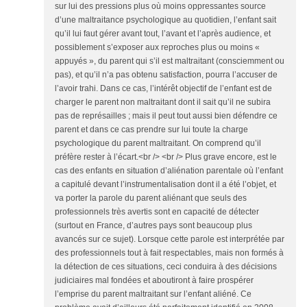
sur lui des pressions plus où moins oppressantes source
d’une maltraitance psychologique au quotidien, l’enfant sait
qu’il lui faut gérer avant tout, l’avant et l’après audience, et
possiblement s’exposer aux reproches plus ou moins «
appuyés », du parent qui s’il est maltraitant (consciemment ou
pas), et qu’il n’a pas obtenu satisfaction, pourra l’accuser de
l’avoir trahi. Dans ce cas, l’intérêt objectif de l’enfant est de
charger le parent non maltraitant dont il sait qu’il ne subira
pas de représailles ; mais il peut tout aussi bien défendre ce
parent et dans ce cas prendre sur lui toute la charge
psychologique du parent maltraitant. On comprend qu’il
préfère rester à l’écart.<br /> <br /> Plus grave encore, est le
cas des enfants en situation d’aliénation parentale où l’enfant
a capitulé devant l’instrumentalisation dont il a été l’objet, et
va porter la parole du parent aliénant que seuls des
professionnels très avertis sont en capacité de détecter
(surtout en France, d’autres pays sont beaucoup plus
avancés sur ce sujet). Lorsque cette parole est interprétée par
des professionnels tout à fait respectables, mais non formés à
la détection de ces situations, ceci conduira à des décisions
judiciaires mal fondées et aboutiront à faire prospérer
l’emprise du parent maltraitant sur l’enfant aliéné. Ce